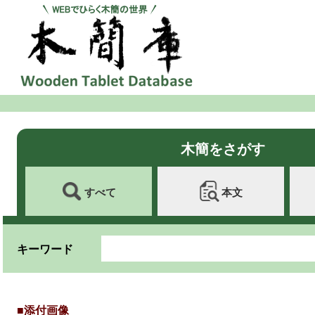
木簡をさがす
すべて
本文
キーワード
■添付画像