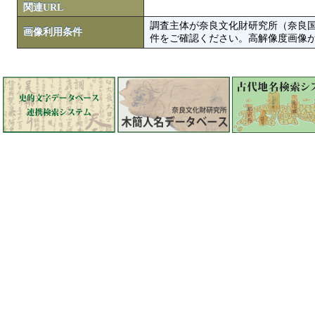
関連URL
調査主体が奈良文化財研究所（奈良
画像利用条件
件をご確認ください。高解像度画像がColbase