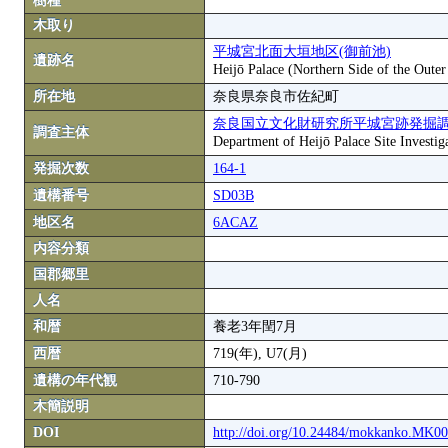
樹種
木取り
平城宮北面大垣地区(御前池)
遺跡名
Heijō Palace (Northern Side of the Oute
所在地
奈良県奈良市佐紀町
奈良国立文化財研究所平城宮跡発掘
調査主体
Department of Heijō Palace Site Investiga
発掘次数
164-1
遺構番号
SD03B
地区名
6ACAZ
内容分類
国郡郷里
人名
和暦
養老3年閏7月
西暦
719(年), U7(月)
遺構の年代観
710-790
木簡説明
DOI
http://doi.org/10.24484/mokkanko.MK0