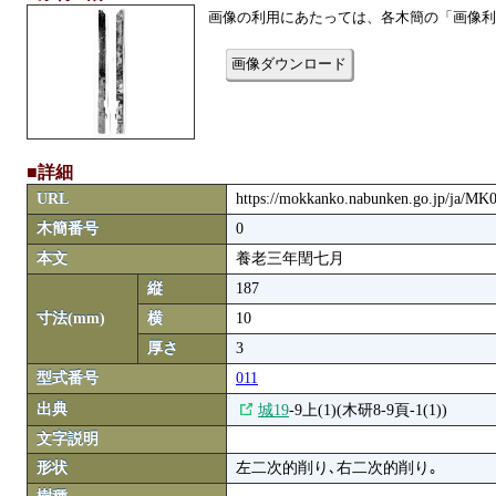
画像の利用にあたっては、各木簡の「画像利
画像ダウンロード
■詳細
URL
https://mokkanko.nabunken.go.jp/ja/M
木簡番号
0
本文
養老三年閏七月
縦
187
寸法(mm)
横
10
厚さ
3
型式番号
011
出典
城19
-9上(1)(木研8-9頁-1(1))
文字説明
形状
左二次的削り､右二次的削り｡