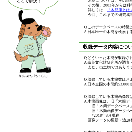
木簡については、その情報
その後、2003年からは
詳しくは、
「木簡庫とは
今回、これまでの研究成
Q.このデータベースの特徴
A.日本唯一の木簡を検索
収録データ内容につ
Q.どういった木簡が収録さ
A.奈良文化財研究所が調
また、出土物ではありま
Q.収録している木簡数はお
A.日本全国の木簡約53,
Q.収録している木簡画像数
A.木簡画像は、旧「木簡
旧「木簡データベース」：
旧「木簡画像データベース
*2018年3月現在
画像データの更新・追加