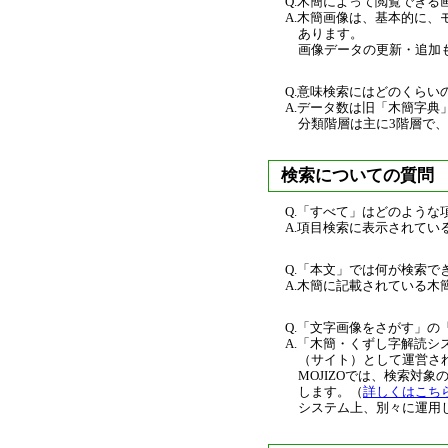
Q.木簡によって閲覧でき
A.木簡画像は、基本的に
あります。
画像データの更新・追加
Q.意味検索にはどのくら
A.データ数は旧「木簡字典
分類階層は主に3階層で、
検索についての質問
Q.「すべて」はどのような
A.項目検索に表示されて
Q.「本文」では何が検索で
A.木簡に記載されている
Q.「文字画像をさがす」の
A.「木簡・くずし字解読シ
（サイト）として運営さ
MOJIZOでは、検索
します。（
詳しくはこち
システム上、別々に運用