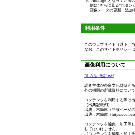
A.”NoImage”とな
側に“さらに見る”ボタ
画像データの更新・追加
利用条件
このウェブサイト（以下、当
なお、このサイトポリシーは
画像利用について
DL方法_改訂.pdf
調査主体が奈良文化財研究
外の機関の所蔵資料につい
コンテンツを利用する際は
（出典記載例）
出典：木簡庫（当該ページの
出典：木簡庫（https://colbase
コンテンツを編集・加工等
してはいけません。
（コンテンツを編集・加工