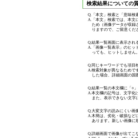
検索結果についての
Q.「本文」検索と「意味
A.「本文」検索では、本
ため（画像データが収録
りますので、ご留意くだ
Q.結果一覧画面に表示さ
A.「画像一覧表示」のヒ
っても、ヒットしません
Q.同じキーワードでも項
A.検索対象が異なるため
した場合、詳細画面の国
Q.結果一覧の本文欄に「
A.本文欄の記号は、文字
また、表示できない文字
Q.大変文字の読みにくい
A.木簡は、劣化・破損な
あります。新しい画像に
Q.詳細画面で画像が出てこな