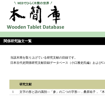
関係研究論文一覧
当該木簡を取り上げている研究文献の目録です。
日本古代史関係研究文献目録データベース（小口雅史氏編）およびCi
研究文献
1
文字の形と語の識別―「参」の二つの字形―，桑原祐子，『木簡研