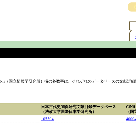
E
Nii（国立情報学研究所）欄の各数字は、それぞれのデータベースの文献詳細
日本古代史関係研究文献目録データベース
CiNii
（法政大学国際日本学研究所）
（国
9
105504
4000