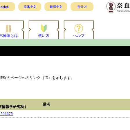
nglish
简体中文
繁體中文
한국어
木簡庫とは
使い方
ヘルプ
情報のページへのリンク（ID）を示します。
備考
立情報学研究所）
4596675