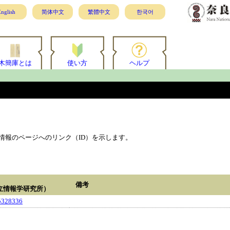
nglish
简体中文
繁體中文
한국어
木簡庫とは
使い方
ヘルプ
情報のページへのリンク（ID）を示します。
備考
立情報学研究所）
5328336