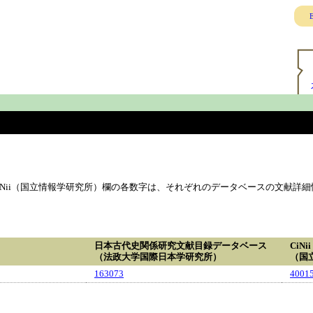
E
Nii（国立情報学研究所）欄の各数字は、それぞれのデータベースの文献詳細
日本古代史関係研究文献目録データベース
CiNii
（法政大学国際日本学研究所）
（国
163073
4001