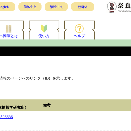
nglish
简体中文
繁體中文
한국어
木簡庫とは
使い方
ヘルプ
情報のページへのリンク（ID）を示します。
備考
立情報学研究所）
4596686