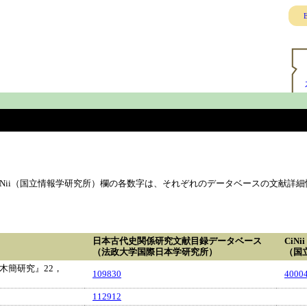
E
Nii（国立情報学研究所）欄の各数字は、それぞれのデータベースの文献詳細
日本古代史関係研究文献目録データベース
CiNii
（法政大学国際日本学研究所）
（国
木簡研究』22，
109830
4000
112912