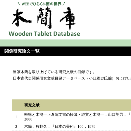
関係研究論文一覧
当該木簡を取り上げている研究文献の目録です。
日本古代史関係研究文献目録データベース（小口雅史氏編）およびCi
研究文献
帳簿と木簡―正倉院文書の帳簿・継文と木簡―，山口英男，『
1
2000
2
木簡，狩野久，『日本の美術』160，1979