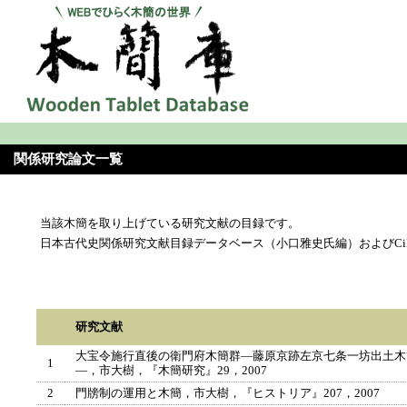
関係研究論文一覧
当該木簡を取り上げている研究文献の目録です。
日本古代史関係研究文献目録データベース（小口雅史氏編）およびCi
研究文献
大宝令施行直後の衛門府木簡群―藤原京跡左京七条一坊出土木
1
―，市大樹，『木簡研究』29，2007
2
門牓制の運用と木簡，市大樹，『ヒストリア』207，2007