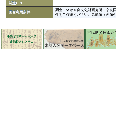
関連URL
調査主体が奈良文化財研究所（奈良
画像利用条件
件をご確認ください。高解像度画像がColbase