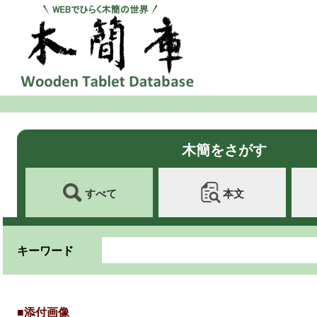
木簡をさがす
すべて
本文
キーワード
■添付画像