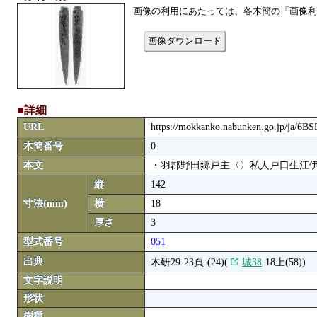
画像の利用にあたっては、各木簡の「画像利
画像ダウンロード
■詳細
URL
https://mokkanko.nabunken.go.jp/ja/6B
木簡番号
0
本文
・羽郡野田郷戸主〈〉私人戸口生江
縦
142
寸法(mm)
横
18
厚さ
3
型式番号
051
出典
木研29-23頁-(24)(
城38
-18上(58))
文字説明
形状
樹種