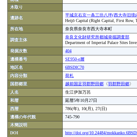
木取り
平城京右京一条三坊八坪(西大寺旧境
遺跡名
Heijō Capital (Right Capital, First Row,
所在地
奈良県奈良市西大寺本町
奈良文化財研究所都城発掘調査部
調査主体
Department of Imperial Palace Sites Inves
発掘次数
404
遺構番号
SE950-e層
地区名
6BSDIC70
内容分類
荷札
国郡郷里
越前国足
羽郡野田郷
〈
羽郡野田郷
〉
人名
生江伊加万呂
和暦
延暦5年10月27日
西暦
786(年), 10(月), 27(日)
遺構の年代観
745-790
木簡説明
DOI
http://doi.org/10.24484/mokkanko.6BS