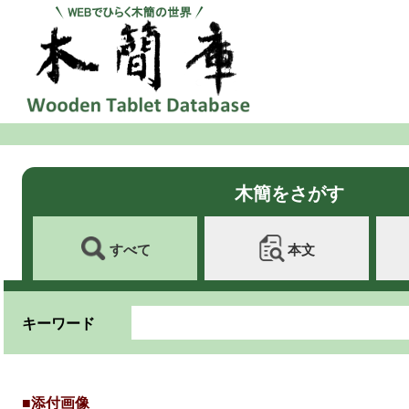
木簡をさがす
すべて
本文
キーワード
■添付画像