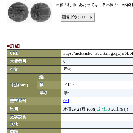
画像の利用にあたっては、各木簡の「画像利
画像ダウンロード
■詳細
URL
https://mokkanko.nabunken.go.jp/ja/6B
木簡番号
0
本文
同法
縦
横
径140
寸法(mm)
厚さ
厚6
型式番号
061
出典
木研29-24頁-(60)(
城38
-20上(94))
文字説明
形状
樹種