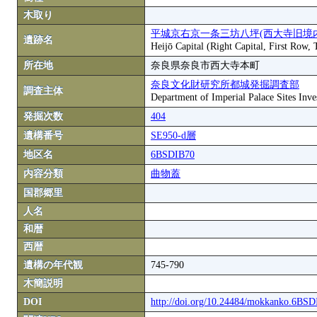
木取り
平城京右京一条三坊八坪(西大寺旧境
遺跡名
Heijō Capital (Right Capital, First Row,
所在地
奈良県奈良市西大寺本町
奈良文化財研究所都城発掘調査部
調査主体
Department of Imperial Palace Sites Inves
発掘次数
404
遺構番号
SE950-d層
地区名
6BSDIB70
内容分類
曲物蓋
国郡郷里
人名
和暦
西暦
遺構の年代観
745-790
木簡説明
DOI
http://doi.org/10.24484/mokkanko.6BS