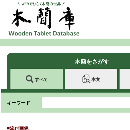
木簡をさがす
すべて
本文
キーワード
■添付画像