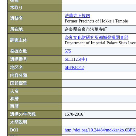
樹種
木取り
法華寺旧境内
遺跡名
Former Precincts of Hokkeji Temple
所在地
奈良県奈良市法華寺町
奈良文化財研究所都城発掘調査部
調査主体
Department of Imperial Palace Sites Inves
発掘次数
575
遺構番号
SE11125(中)
地区名
6BFKIO42
内容分類
国郡郷里
人名
和暦
西暦
遺構の年代観
1570-2016
木簡説明
DOI
http://doi.org/10.24484/mokkanko.6BF