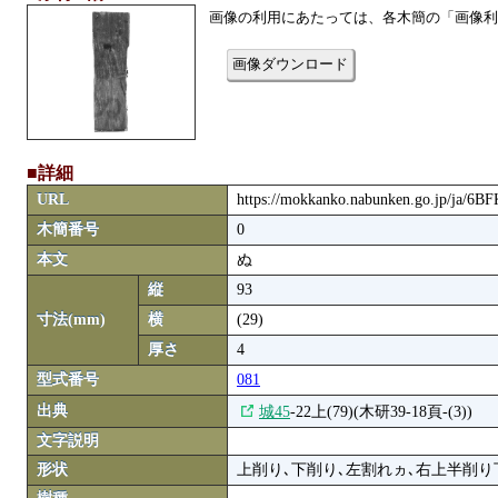
画像の利用にあたっては、各木簡の「画像利
画像ダウンロード
■詳細
URL
https://mokkanko.nabunken.go.jp/ja/6
木簡番号
0
本文
ぬ
縦
93
寸法(mm)
横
(29)
厚さ
4
型式番号
081
出典
城45
-22上(79)(木研39-18頁-(3))
文字説明
形状
上削り､下削り､左割れヵ､右上半削り