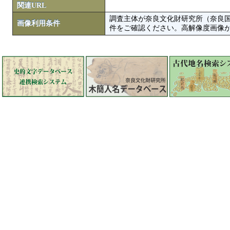
関連URL
調査主体が奈良文化財研究所（奈良
画像利用条件
件をご確認ください。高解像度画像がColbase