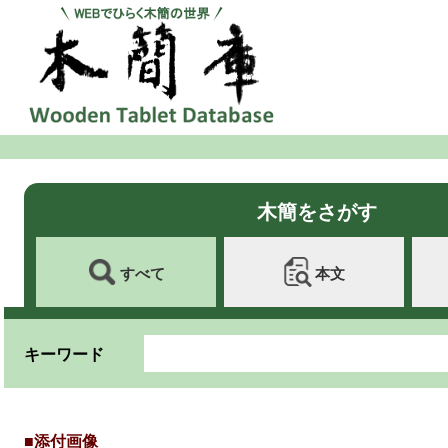
木簡をさがす
すべて
本文
キーワード
■添付画像