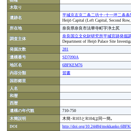
樹種
木取り
平城京左京二条二坊十･十一坪二条条
遺跡名
Heijō Capital (Left Capital, Second Row
所在地
奈良県奈良市法華寺町字浄土尻
奈良国立文化財研究所平城宮跡発掘
調査主体
Department of Heijō Palace Site Investiga
発掘次数
281
遺構番号
SD7090A
地区名
6BFKEM76
内容分類
習書
国郡郷里
人名
和暦
西暦
遺構の年代観
710-750
木簡説明
木簡･R103とR104は同一簡｡
DOI
http://doi.org/10.24484/mokkanko.6B