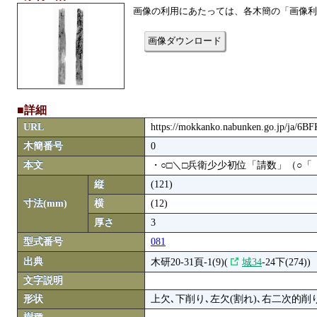
画像の利用にあたっては、各木簡の「画像利
画像ダウンロード
■詳細
URL
https://mokkanko.nabunken.go.jp/ja/6
木簡番号
0
本文
・○□＼□兵衛少少初位「請数」（○「〈
縦
(121)
寸法(mm)
横
(12)
厚さ
3
型式番号
081
出典
木研20-31頁-1(9)(
城34
-24下(274))
文字説明
形状
上欠､下削り､左欠(割れ)､右二次的削