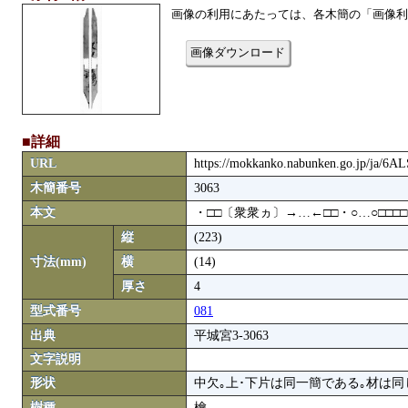
画像の利用にあたっては、各木簡の「画像利
画像ダウンロード
■詳細
URL
https://mokkanko.nabunken.go.jp/ja/6A
木簡番号
3063
本文
・□□〔衆衆ヵ〕→…←□□・○…○□□□□
縦
(223)
寸法(mm)
横
(14)
厚さ
4
型式番号
081
出典
平城宮3-3063
文字説明
形状
中欠｡上･下片は同一簡である｡材は
樹種
檜