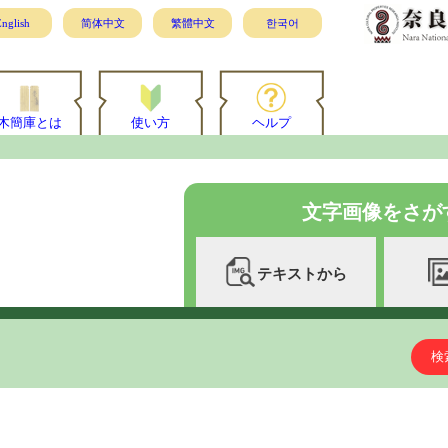
nglish
简体中文
繁體中文
한국어
木簡庫とは
使い方
ヘルプ
文字画像をさが
テキストから
検