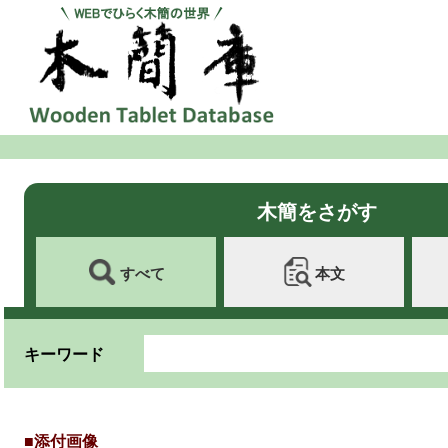
木簡をさがす
すべて
本文
キーワード
■添付画像