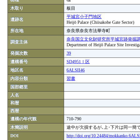
木取り
板目
平城宮小子門地区
遺跡名
Heijō Palace (Chiisakobe Gate Sector)
所在地
奈良県奈良市法華寺町
奈良国立文化財研究所平城宮跡発掘
調査主体
Department of Heijō Palace Site Investiga
発掘次数
39
遺構番号
SD4951Ⅰ区
地区名
6ALSII46
内容分類
習書
国郡郷里
人名
和暦
西暦
遺構の年代観
710-790
木簡説明
途中が欠損するが､上･下片は同一簡
DOI
http://doi.org/10.24484/mokkanko.6AL