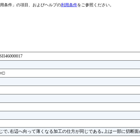
用条件」の項目、およびヘルプの
利用条件
をご参照ください。
LSII46000017
○□
同じで､右辺へ向って薄くなる加工の仕方が同じである｡上は一部に切断面