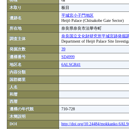
木取り
板目
平城宮小子門地区
遺跡名
Heijō Palace (Chiisakobe Gate Sector)
所在地
奈良県奈良市法華寺町
奈良国立文化財研究所平城宮跡発掘
調査主体
Department of Heijō Palace Site Investiga
発掘次数
39
遺構番号
SD4999
地区名
6ALSGR41
内容分類
国郡郷里
人名
和暦
西暦
遺構の年代観
710-728
木簡説明
DOI
http://doi.org/10.24484/mokkanko.6A