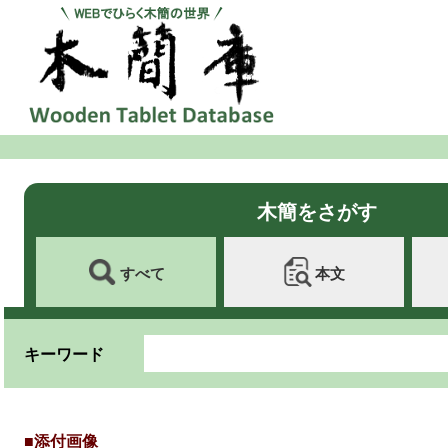
木簡をさがす
すべて
本文
キーワード
■添付画像