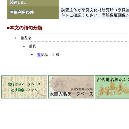
関連URL
調査主体が奈良文化財研究所（奈良
画像利用条件
件をご確認ください。高解像度画像がColbase
■本文の語句分類
物品名
道具
調
度品：明櫃