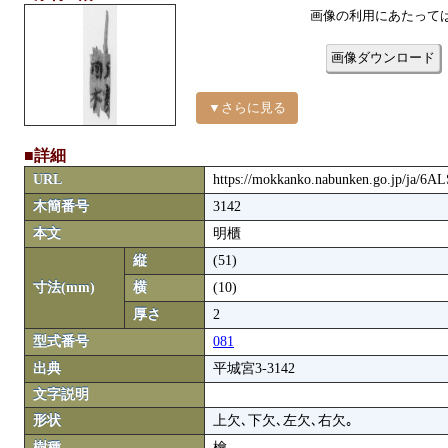
画像の利用にあたって
画像ダウンロード
▼さらに見る
■詳細
URL
https://mokkanko.nabunken.go.jp/ja/6
木簡番号
3142
本文
明櫃
縦
(51)
寸法(mm)
横
(10)
厚さ
2
型式番号
081
出典
平城宮3-3142
文字説明
形状
上欠､下欠､左欠､右欠｡
樹種
檜