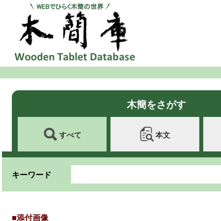
木簡をさがす
すべて
本文
キーワード
■添付画像