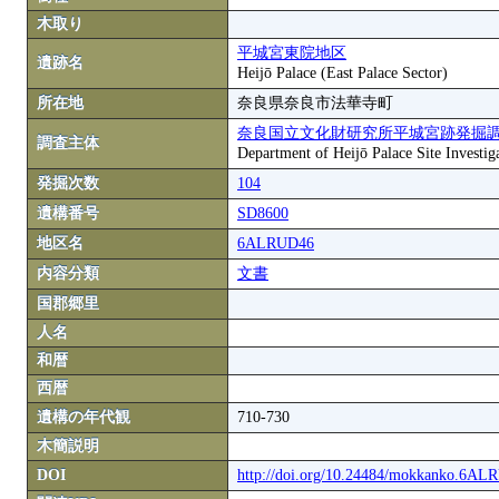
木取り
平城宮東院地区
遺跡名
Heijō Palace (East Palace Sector)
所在地
奈良県奈良市法華寺町
奈良国立文化財研究所平城宮跡発掘
調査主体
Department of Heijō Palace Site Investiga
発掘次数
104
遺構番号
SD8600
地区名
6ALRUD46
内容分類
文書
国郡郷里
人名
和暦
西暦
遺構の年代観
710-730
木簡説明
DOI
http://doi.org/10.24484/mokkanko.6A