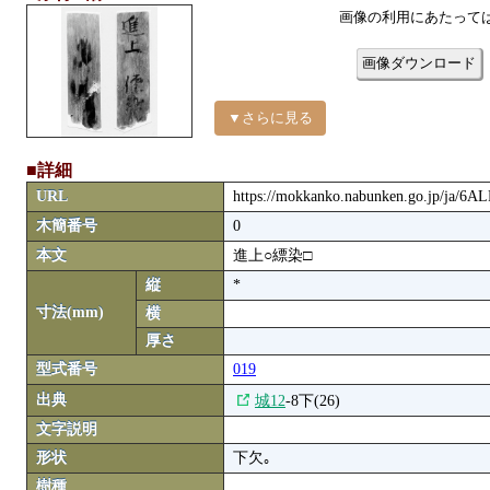
画像の利用にあたって
画像ダウンロード
▼さらに見る
■詳細
URL
https://mokkanko.nabunken.go.jp/ja/6
木簡番号
0
本文
進上○縹染□
縦
*
寸法(mm)
横
厚さ
型式番号
019
出典
城12
-8下(26)
文字説明
形状
下欠｡
樹種