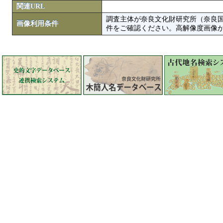
関連URL
調査主体が奈良文化財研究所（奈良
画像利用条件
件をご確認ください。高解像度画像がColbase