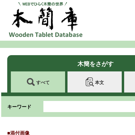
木簡をさがす
すべて
本文
キーワード
■添付画像