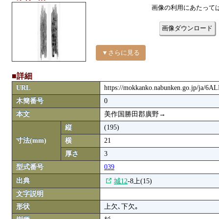
画像の利用にあたって
画像ダウンロード
▼さらに見る
■詳細
URL
https://mokkanko.nabunken.go.jp/ja/6
木簡番号
0
本文
美作国勝田郡廣野→
縦
(195)
寸法(mm)
横
21
厚さ
3
型式番号
039
出典
城12
-8上(15)
文字説明
形状
上欠､下欠｡