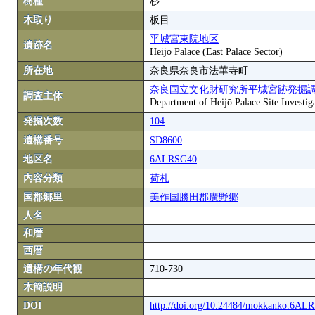
樹種
杉
木取り
板目
平城宮東院地区
遺跡名
Heijō Palace (East Palace Sector)
所在地
奈良県奈良市法華寺町
奈良国立文化財研究所平城宮跡発掘
調査主体
Department of Heijō Palace Site Investiga
発掘次数
104
遺構番号
SD8600
地区名
6ALRSG40
内容分類
荷札
国郡郷里
美作国勝田郡廣野郷
人名
和暦
西暦
遺構の年代観
710-730
木簡説明
DOI
http://doi.org/10.24484/mokkanko.6A