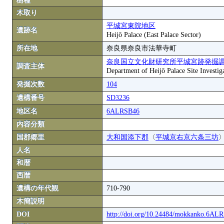
樹種
木取り
平城宮東院地区
遺跡名
Heijō Palace (East Palace Sector)
所在地
奈良県奈良市法華寺町
奈良国立文化財研究所平城宮跡発掘
調査主体
Department of Heijō Palace Site Investiga
発掘次数
104
遺構番号
SD3236
地区名
6ALRSB46
内容分類
国郡郷里
大和国添下郡
〈
平城京右京六条三坊
人名
和暦
西暦
遺構の年代観
710-790
木簡説明
DOI
http://doi.org/10.24484/mokkanko.6A