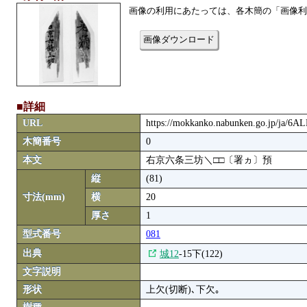
画像の利用にあたっては、各木簡の「画像利
画像ダウンロード
■詳細
URL
https://mokkanko.nabunken.go.jp/ja/6
木簡番号
0
本文
右京六条三坊＼□□〔署ヵ〕預
縦
(81)
寸法(mm)
横
20
厚さ
1
型式番号
081
出典
城12
-15下(122)
文字説明
形状
上欠(切断)､下欠｡