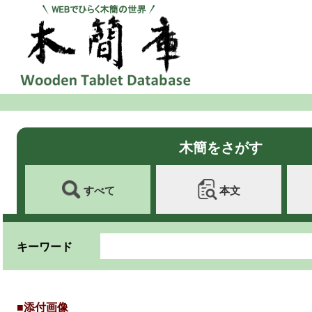
木簡をさがす
すべて
本文
キーワード
■添付画像