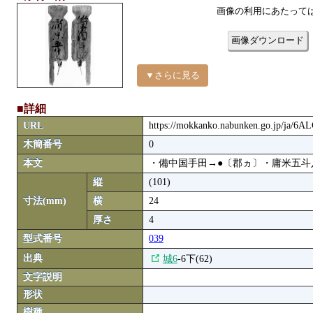
画像の利用にあたって
画像ダウンロード
▼さらに見る
■詳細
URL
https://mokkanko.nabunken.go.jp/ja/6
木簡番号
0
本文
・備中国手田→●〔郡ヵ〕・庸米五斗
縦
(101)
寸法(mm)
横
24
厚さ
4
型式番号
039
出典
城6
-6下(62)
文字説明
形状
樹種