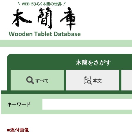
木簡をさがす
すべて
本文
キーワード
■添付画像