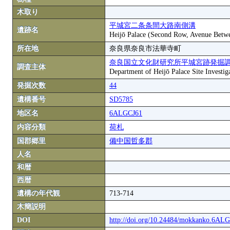
木取り
平城宮二条条間大路南側溝
遺跡名
Heijō Palace (Second Row, Avenue Betwe
所在地
奈良県奈良市法華寺町
奈良国立文化財研究所平城宮跡発掘
調査主体
Department of Heijō Palace Site Investiga
発掘次数
44
遺構番号
SD5785
地区名
6ALGCJ61
内容分類
荷札
国郡郷里
備中国哲多郡
人名
和暦
西暦
遺構の年代観
713-714
木簡説明
DOI
http://doi.org/10.24484/mokkanko.6AL