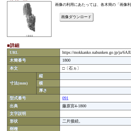
画像の利用にあたっては、各木簡の「画像利
画像ダウンロード
■詳細
URL
https://mokkanko.nabunken.go.jp/ja/6
木簡番号
1800
本文
□〔石ヵ〕
縦
寸法(mm)
横
厚さ
型式番号
091
出典
藤原宮4-1800
文字説明
形状
二片接続。
樹種