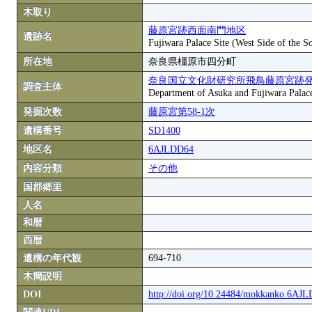
木取り
藤原宮跡西面南門地区
遺跡名
Fujiwara Palace Site (West Side of the S
所在地
奈良県橿原市四分町
奈良国立文化財研究所飛鳥藤原宮跡
調査主体
Department of Asuka and Fujiwara Palace S
発掘次数
藤原宮第58-1次
遺構番号
SD1400
地区名
6AJLDD64
内容分類
その他
国郡郷里
人名
和暦
西暦
遺構の年代観
694-710
木簡説明
DOI
http://doi.org/10.24484/mokkanko.6AJ