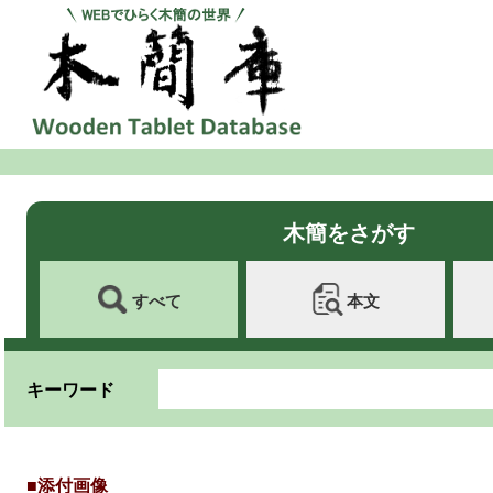
木簡をさがす
すべて
本文
キーワード
■添付画像