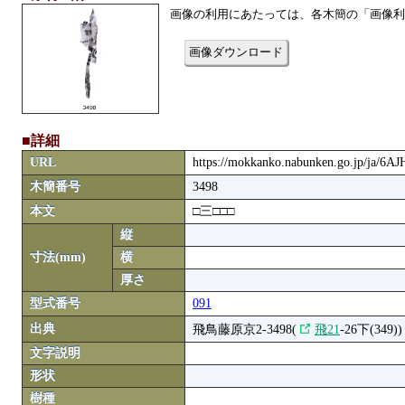
画像の利用にあたっては、各木簡の「画像利
画像ダウンロード
■詳細
URL
https://mokkanko.nabunken.go.jp/ja/6A
木簡番号
3498
本文
□三□□□
縦
寸法(mm)
横
厚さ
型式番号
091
出典
飛鳥藤原京2-3498(
飛21
-26下(349))
文字説明
形状
樹種