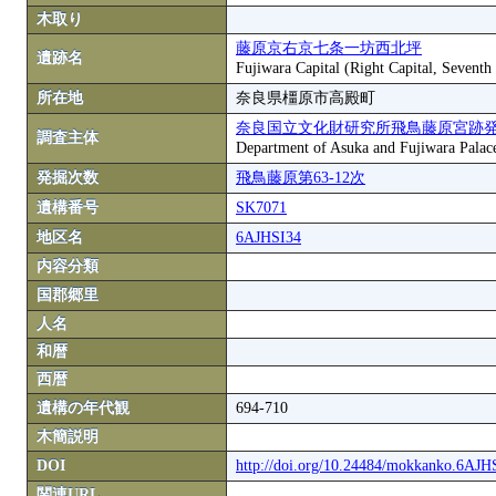
木取り
藤原京右京七条一坊西北坪
遺跡名
Fujiwara Capital (Right Capital, Sevent
所在地
奈良県橿原市高殿町
奈良国立文化財研究所飛鳥藤原宮跡
調査主体
Department of Asuka and Fujiwara Palace S
発掘次数
飛鳥藤原第63-12次
遺構番号
SK7071
地区名
6AJHSI34
内容分類
国郡郷里
人名
和暦
西暦
遺構の年代観
694-710
木簡説明
DOI
http://doi.org/10.24484/mokkanko.6AJ
関連URL