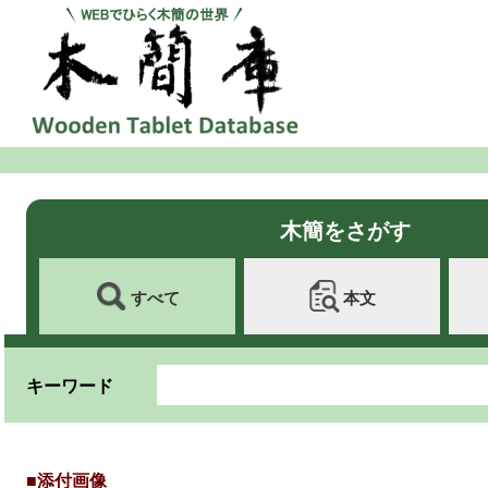
木簡をさがす
すべて
本文
キーワード
■添付画像