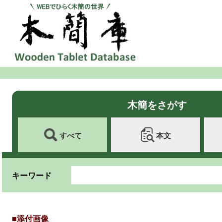
木簡をさがす
すべて
本文
キーワード
■添付画像