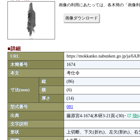
画像の利用にあたっては、各木簡の「画像利
画像ダウンロード
■詳細
URL
https://mokkanko.nabunken.go.jp/ja/6
木簡番号
1674
本文
考仕令
縦
(86)
寸法(mm)
横
(6)
厚さ
(14)
型式番号
081
出典
藤原宮4-1674(木研3-21頁-(30)･
飛6
文字説明
形状
上切断、下欠(折れ)、左欠(割れ)、右