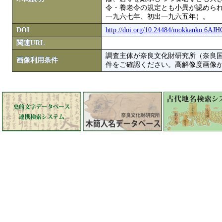
令・養老令の規定とも小異が認めら
一九六七年、初出一九六五年）。
DOI
http://doi.org/10.24484/mokkanko.6AJ
関連URL
調査主体が奈良文化財研究所（奈良
画像利用条件
件をご確認ください。高解像度画像がColbase