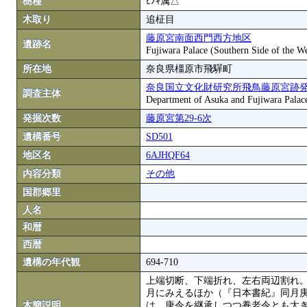
樹種
ﾋﾉｷ属△
木取り
追柾目
藤原宮南面西門西方地区
遺跡名
Fujiwara Palace (Southern Side of the We
所在地
奈良県橿原市飛驒町
奈良国立文化財研究所飛鳥藤原宮跡
調査主体
Department of Asuka and Fujiwara Palace S
発掘次数
藤原宮第29-6次
遺構番号
SD501
地区名
6AJHQF64
内容分類
その他
国郡郷里
人名
和暦
西暦
遺構の年代観
694-710
上端切断、下端折れ、左右両辺割れ
月にみえるほか（『日本書紀』同月
木簡説明
は、唐令を継承しつつ養老令とも大