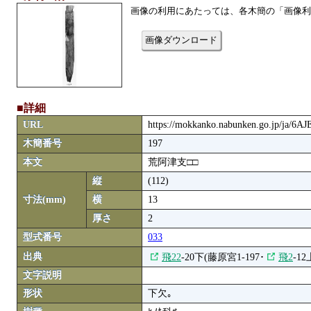
画像の利用にあたっては、各木簡の「画像利
画像ダウンロード
■詳細
URL
https://mokkanko.nabunken.go.jp/ja/6
木簡番号
197
本文
荒阿津支□□
縦
(112)
寸法(mm)
横
13
厚さ
2
型式番号
033
出典
飛22
-20下(藤原宮1-197･
飛2
-12
文字説明
形状
下欠｡