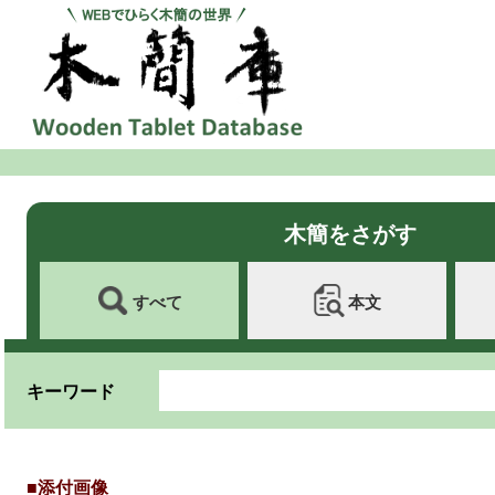
木簡をさがす
すべて
本文
キーワード
■添付画像