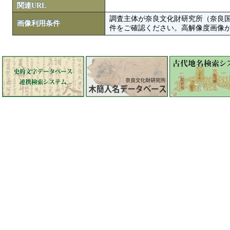
関連URL
調査主体が奈良文化財研究所（奈良
画像利用条件
件をご確認ください。高解像度画像がColbase