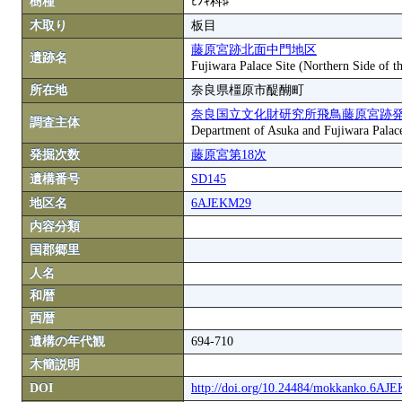
樹種
ﾋﾉｷ科♯
木取り
板目
藤原宮跡北面中門地区
遺跡名
Fujiwara Palace Site (Northern Side of t
所在地
奈良県橿原市醍醐町
奈良国立文化財研究所飛鳥藤原宮跡
調査主体
Department of Asuka and Fujiwara Palace S
発掘次数
藤原宮第18次
遺構番号
SD145
地区名
6AJEKM29
内容分類
国郡郷里
人名
和暦
西暦
遺構の年代観
694-710
木簡説明
DOI
http://doi.org/10.24484/mokkanko.6A