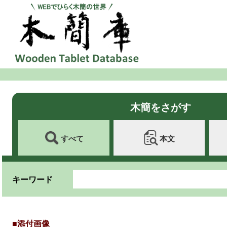
木簡をさがす
すべて
本文
キーワード
■添付画像