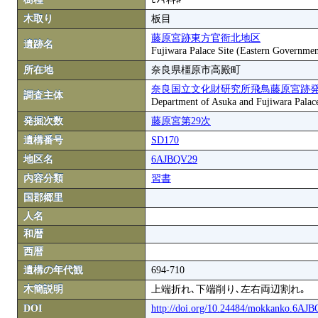
木取り
板目
藤原宮跡東方官衙北地区
遺跡名
Fujiwara Palace Site (Eastern Governmen
所在地
奈良県橿原市高殿町
奈良国立文化財研究所飛鳥藤原宮跡
調査主体
Department of Asuka and Fujiwara Palace S
発掘次数
藤原宮第29次
遺構番号
SD170
地区名
6AJBQV29
内容分類
習書
国郡郷里
人名
和暦
西暦
遺構の年代観
694-710
木簡説明
上端折れ､下端削り､左右両辺割れ｡
DOI
http://doi.org/10.24484/mokkanko.6AJ