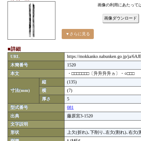
画像の利用にあたって
画像ダウンロード
▼さらに見る
■詳細
URL
https://mokkanko.nabunken.go.jp/ja/6
木簡番号
1520
本文
・□□□□□□□〔升升升升ヵ〕・○□□□
縦
(135)
寸法(mm)
横
(7)
厚さ
5
型式番号
081
出典
藤原宮3-1520
文字説明
形状
上欠(折れ)､下削り､左欠(割れ)､右欠(
樹種
ﾋﾉｷ科♯