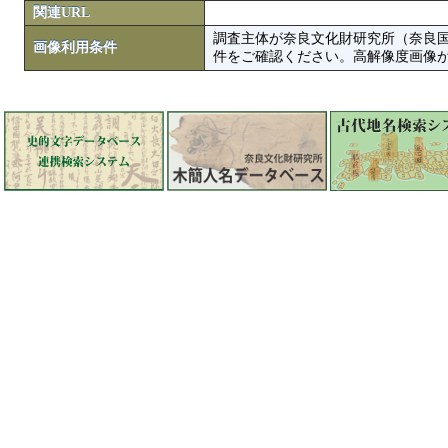
関連URL
調査主体が奈良文化財研究所（奈良
画像利用条件
件をご確認ください。高解像度画像がColbase