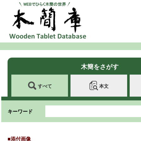
木簡をさがす
すべて
本文
キーワード
■添付画像