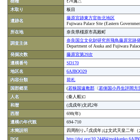
樹種
ﾋﾉｷ属△
木取り
板目
藤原宮跡東方官衙北地区
遺跡名
Fujiwara Palace Site (Eastern Governmen
所在地
奈良県橿原市高殿町
奈良国立文化財研究所飛鳥藤原宮跡
調査主体
Department of Asuka and Fujiwara Palace S
発掘次数
藤原宮第29次
遺構番号
SD170
地区名
6AJBQO29
内容分類
荷札
国郡郷里
(
若狭国遠敷郡
〈
若侠国小丹生評岡方
人名
(秦人船)□
和暦
(戊戌年)文武2年
西暦
698(年)
遺構の年代観
694-710
木簡説明
四周削り｡｢戊戌年｣は文武天皇二年
DOI
http://doi.org/10.24484/mokkanko.6AJ