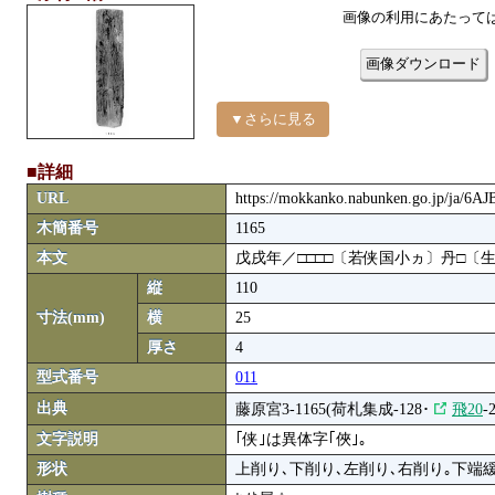
画像の利用にあたって
画像ダウンロード
▼さらに見る
■詳細
URL
https://mokkanko.nabunken.go.jp/ja/6
木簡番号
1165
本文
戊戌年／□□□□〔若侠国小ヵ〕丹□〔
縦
110
寸法(mm)
横
25
厚さ
4
型式番号
011
出典
藤原宮3-1165(荷札集成-128･
飛20
-
文字説明
｢侠｣は異体字｢俠｣｡
形状
上削り､下削り､左削り､右削り｡下端