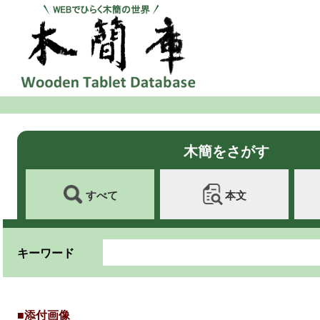
木簡をさがす
すべて
本文
キーワード
■添付画像