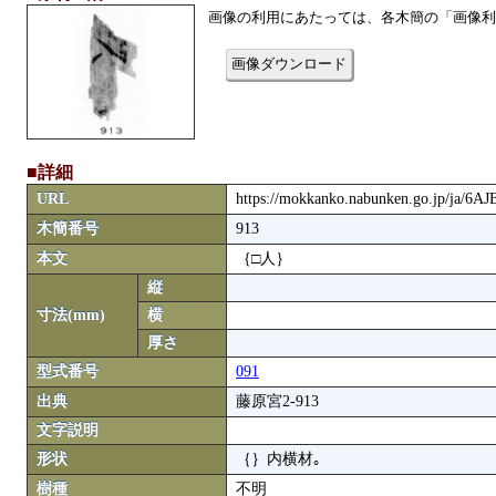
画像の利用にあたっては、各木簡の「画像利
画像ダウンロード
■詳細
URL
https://mokkanko.nabunken.go.jp/ja/6
木簡番号
913
本文
｛□人｝
縦
寸法(mm)
横
厚さ
型式番号
091
出典
藤原宮2-913
文字説明
形状
｛｝内横材｡
樹種
不明