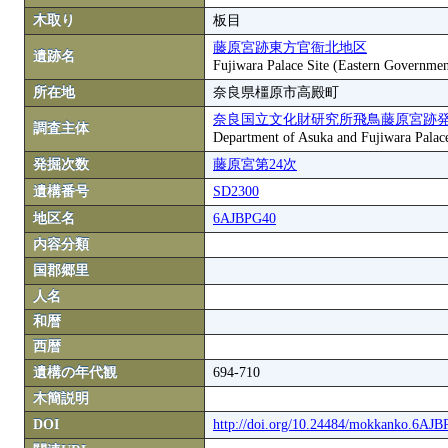
木取り
板目
藤原宮跡東方官衙北地区
遺跡名
Fujiwara Palace Site (Eastern Governmen
所在地
奈良県橿原市高殿町
奈良国立文化財研究所飛鳥藤原宮跡
調査主体
Department of Asuka and Fujiwara Palace S
発掘次数
藤原宮第24次
遺構番号
SD2300
地区名
6AJBPG40
内容分類
国郡郷里
人名
和暦
西暦
遺構の年代観
694-710
木簡説明
DOI
http://doi.org/10.24484/mokkanko.6AJ