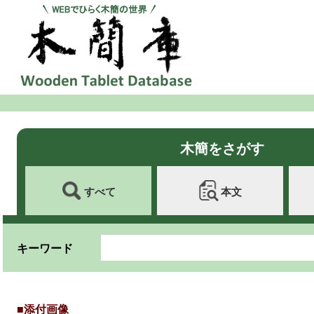
木簡をさがす
すべて
本文
キーワード
■添付画像