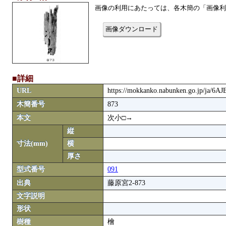
画像の利用にあたっては、各木簡の「画像利
画像ダウンロード
■詳細
URL
https://mokkanko.nabunken.go.jp/ja/6
木簡番号
873
本文
次小□→
縦
寸法(mm)
横
厚さ
型式番号
091
出典
藤原宮2-873
文字説明
形状
樹種
檜