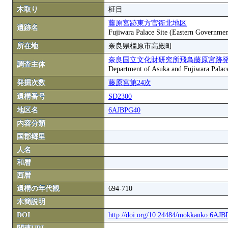
木取り
柾目
藤原宮跡東方官衙北地区
遺跡名
Fujiwara Palace Site (Eastern Governmen
所在地
奈良県橿原市高殿町
奈良国立文化財研究所飛鳥藤原宮跡
調査主体
Department of Asuka and Fujiwara Palace S
発掘次数
藤原宮第24次
遺構番号
SD2300
地区名
6AJBPG40
内容分類
国郡郷里
人名
和暦
西暦
遺構の年代観
694-710
木簡説明
DOI
http://doi.org/10.24484/mokkanko.6AJ