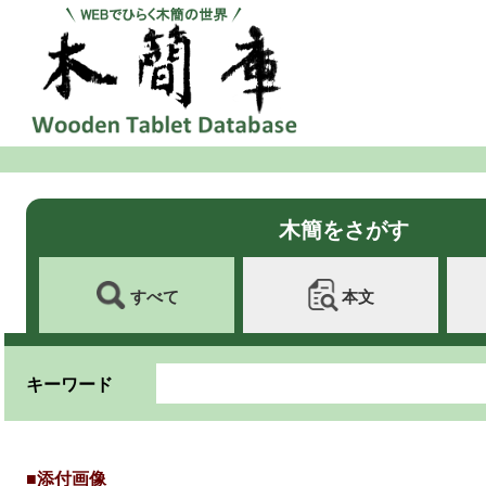
木簡をさがす
すべて
本文
キーワード
■添付画像