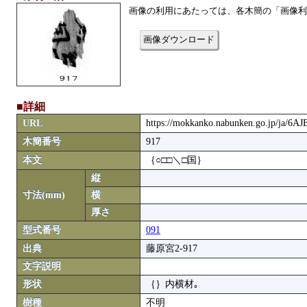
画像の利用にあたっては、各木簡の「画像利
画像ダウンロード
■詳細
URL
https://mokkanko.nabunken.go.jp/ja/6
木簡番号
917
本文
｛○□□＼□国｝
縦
寸法(mm)
横
厚さ
型式番号
091
出典
藤原宮2-917
文字説明
形状
｛｝内横材｡
樹種
不明