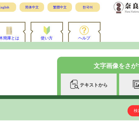
nglish
简体中文
繁體中文
한국어
木簡庫とは
使い方
ヘルプ
文字画像をさが
テキストから
検