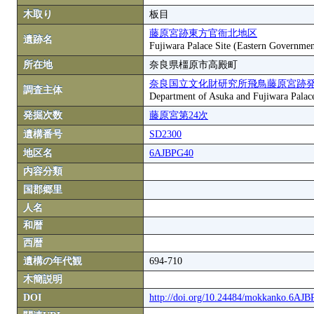
木取り
板目
藤原宮跡東方官衙北地区
遺跡名
Fujiwara Palace Site (Eastern Governmen
所在地
奈良県橿原市高殿町
奈良国立文化財研究所飛鳥藤原宮跡
調査主体
Department of Asuka and Fujiwara Palace S
発掘次数
藤原宮第24次
遺構番号
SD2300
地区名
6AJBPG40
内容分類
国郡郷里
人名
和暦
西暦
遺構の年代観
694-710
木簡説明
DOI
http://doi.org/10.24484/mokkanko.6AJ