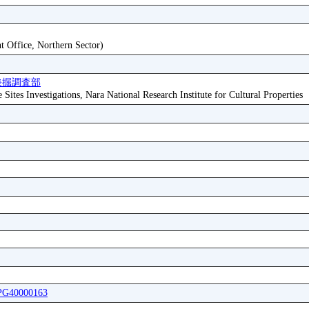
t Office, Northern Sector)
発掘調査部
ites Investigations, Nara National Research Institute for Cultural Properties
BPG40000163