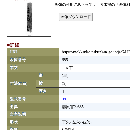
画像の利用にあたっては、各木簡の「画像利
画像ダウンロード
■詳細
URL
https://mokkanko.nabunken.go.jp/ja/6A
木簡番号
685
本文
□□○右
縦
(58)
寸法(mm)
横
(9)
厚さ
4
型式番号
081
出典
藤原宮2-685
文字説明
形状
下欠､左欠､右欠｡
樹種
ﾋﾉｷ科♯