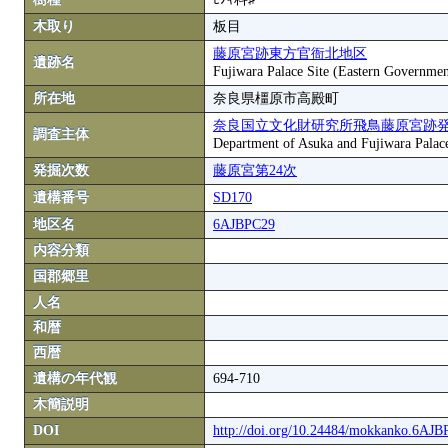
木取り
板目
藤原宮跡東方官衙北地区
遺跡名
Fujiwara Palace Site (Eastern Governmen
所在地
奈良県橿原市高殿町
奈良国立文化財研究所飛鳥藤原宮跡
調査主体
Department of Asuka and Fujiwara Palace S
発掘次数
藤原宮第24次
遺構番号
SD170
地区名
6AJBPC29
内容分類
国郡郷里
人名
和暦
西暦
遺構の年代観
694-710
木簡説明
DOI
http://doi.org/10.24484/mokkanko.6AJ