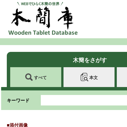
木簡をさがす
すべて
本文
キーワード
■添付画像