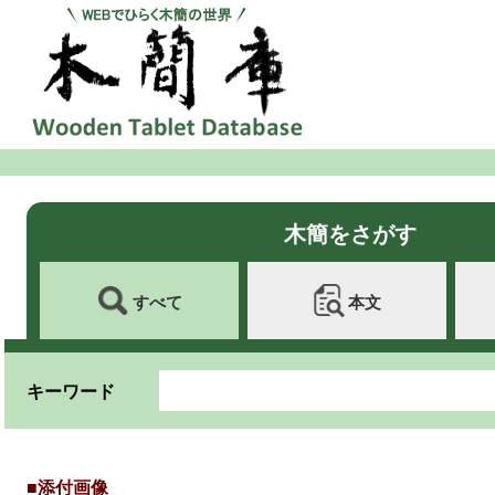
木簡をさがす
すべて
本文
キーワード
■添付画像