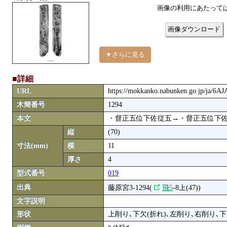
画像の利用にあたって
画像ダウンロード
▼さらに見る
■詳細
URL
https://mokkanko.nabunken.go.jp/ja/6
木簡番号
1294
本文
・督正五位下佐従五→・督正五位下佐
縦
(70)
寸法(mm)
横
11
厚さ
4
型式番号
019
出典
藤原宮3-1294(
飛5
-8上(47))
文字説明
形状
上削り､下欠(折れ)､左削り､右削り､下