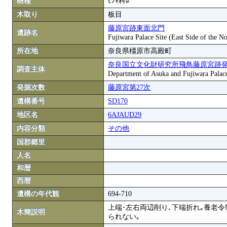
樹種
ﾋﾉｷ科♯
木取り
板目
藤原宮跡東面北門
遺跡名
Fujiwara Palace Site (East Side of the N
所在地
奈良県橿原市高殿町
奈良国立文化財研究所飛鳥藤原宮跡
調査主体
Department of Asuka and Fujiwara Palace S
発掘次数
藤原宮第27次
遺構番号
SD170
地区名
6AJAUD29
内容分類
その他
国郡郷里
人名
和暦
西暦
遺構の年代観
694-710
上端･左右両辺削り､下端折れ｡養老
木簡説明
られない｡