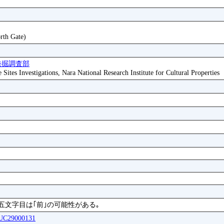
orth Gate)
発掘調査部
ites Investigations, Nara National Research Institute for Cultural Properties
五文字目は｢前｣の可能性がある｡
AUC29000131