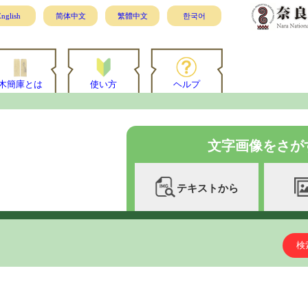
nglish
简体中文
繁體中文
한국어
木簡庫とは
使い方
ヘルプ
文字画像をさが
テキストから
検