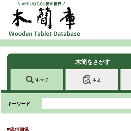
木簡をさがす
すべて
本文
キーワード
■添付画像