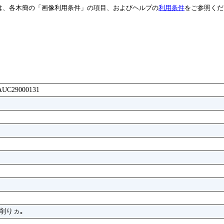
は、各木簡の「画像利用条件」の項目、およびヘルプの
利用条件
をご参照くだ
AJAUC29000131
右削りヵ｡