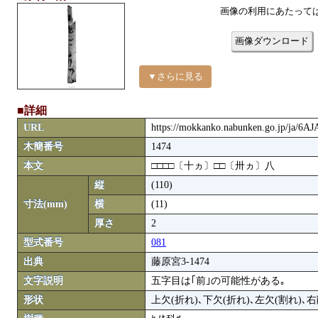
画像の利用にあたって
画像ダウンロード
▼さらに見る
■詳細
URL
https://mokkanko.nabunken.go.jp/ja/6
木簡番号
1474
本文
□□□□〔十ヵ〕□□〔卅ヵ〕八
縦
(110)
寸法(mm)
横
(11)
厚さ
2
型式番号
081
出典
藤原宮3-1474
文字説明
五字目は｢前｣の可能性がある｡
形状
上欠(折れ)､下欠(折れ)､左欠(割れ)､