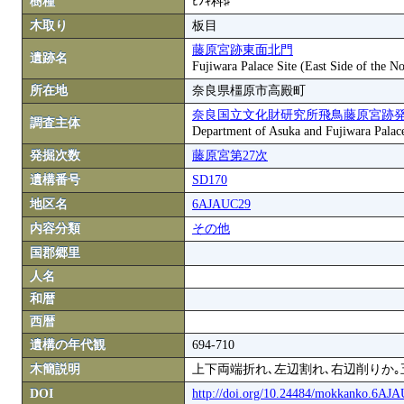
樹種
ﾋﾉｷ科♯
木取り
板目
藤原宮跡東面北門
遺跡名
Fujiwara Palace Site (East Side of the N
所在地
奈良県橿原市高殿町
奈良国立文化財研究所飛鳥藤原宮跡
調査主体
Department of Asuka and Fujiwara Palace S
発掘次数
藤原宮第27次
遺構番号
SD170
地区名
6AJAUC29
内容分類
その他
国郡郷里
人名
和暦
西暦
遺構の年代観
694-710
木簡説明
上下両端折れ､左辺割れ､右辺削りか｡
DOI
http://doi.org/10.24484/mokkanko.6AJ