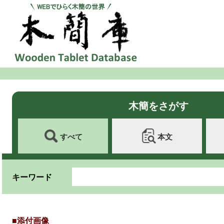
木簡をさがす
すべて
本文
キーワード
■添付画像