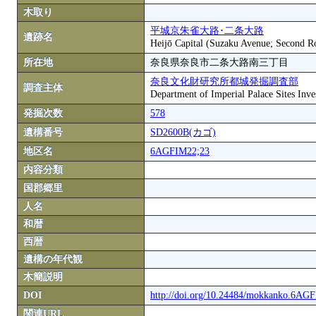
木取り
平城京朱雀大路･二条大路
遺跡名
Heijō Capital (Suzaku Avenue; Second 
所在地
奈良県奈良市二条大路南三丁目
奈良文化財研究所都城発掘調査部
調査主体
Department of Imperial Palace Sites Inves
発掘次数
578
遺構番号
SD2600B(カゴ)
地区名
6AGFIM22;23
内容分類
国郡郷里
人名
和暦
西暦
遺構の年代観
木簡説明
DOI
http://doi.org/10.24484/mokkanko.6A
関連URL