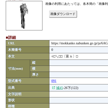
画像の利用にあたっては、各木簡の「画像利
画像ダウンロード
■詳細
URL
https://mokkanko.nabunken.go.jp/ja/6
木簡番号
0
本文
○□＼□□〔富ヵ〕□
縦
寸法(mm)
横
厚さ
型式番号
091
出典
城45
-26下(122)
文字説明
形状
樹種