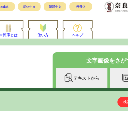
nglish
简体中文
繁體中文
한국어
木簡庫とは
使い方
ヘルプ
文字画像をさが
テキストから
検