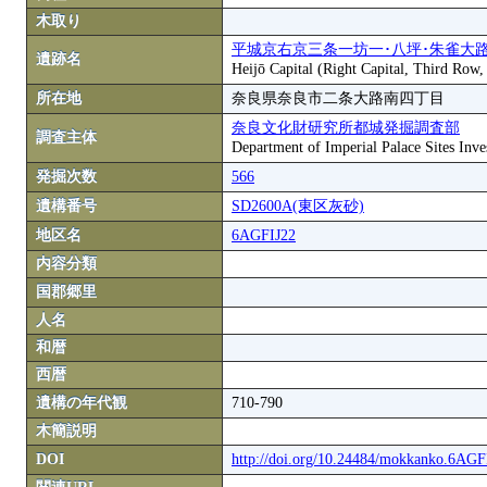
木取り
平城京右京三条一坊一･八坪･朱雀大
遺跡名
Heijō Capital (Right Capital, Third Row
所在地
奈良県奈良市二条大路南四丁目
奈良文化財研究所都城発掘調査部
調査主体
Department of Imperial Palace Sites Inves
発掘次数
566
遺構番号
SD2600A(東区灰砂)
地区名
6AGFIJ22
内容分類
国郡郷里
人名
和暦
西暦
遺構の年代観
710-790
木簡説明
DOI
http://doi.org/10.24484/mokkanko.6AG