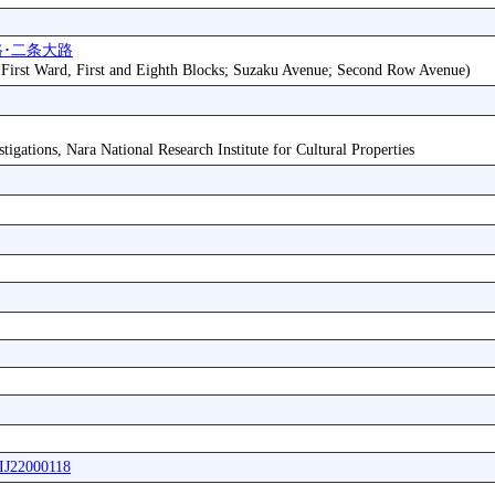
路･二条大路
, First Ward, First and Eighth Blocks; Suzaku Avenue; Second Row Avenue)
tigations, Nara National Research Institute for Cultural Properties
FIJ22000118