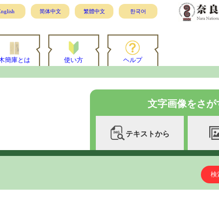
nglish
简体中文
繁體中文
한국어
木簡庫とは
使い方
ヘルプ
文字画像をさが
テキストから
検