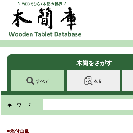
木簡をさがす
すべて
本文
キーワード
■添付画像