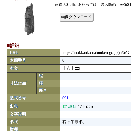
画像の利用にあたっては、各木簡の「画像利
画像ダウンロード
■詳細
URL
https://mokkanko.nabunken.go.jp/ja/6A
木簡番号
0
本文
十八十□□
縦
寸法(mm)
横
厚さ
型式番号
091
出典
城45
-17下(33)
文字説明
形状
右下半原形。
樹種