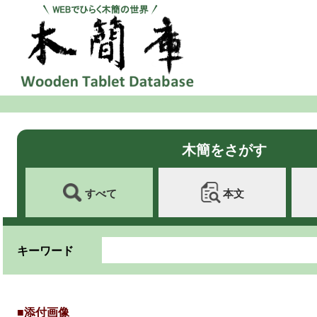
木簡をさがす
すべて
本文
キーワード
■添付画像