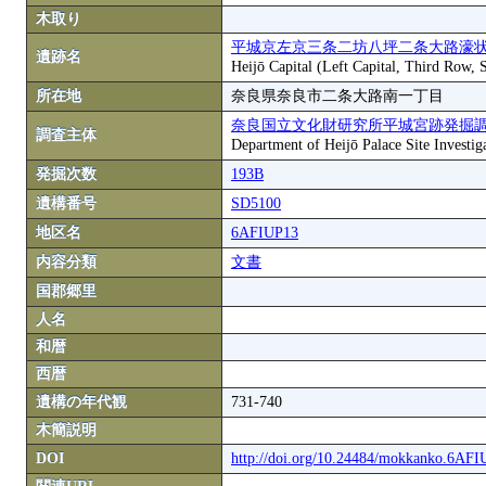
木取り
平城京左京三条二坊八坪二条大路濠状
遺跡名
Heijō Capital (Left Capital, Third Row,
所在地
奈良県奈良市二条大路南一丁目
奈良国立文化財研究所平城宮跡発掘
調査主体
Department of Heijō Palace Site Investiga
発掘次数
193B
遺構番号
SD5100
地区名
6AFIUP13
内容分類
文書
国郡郷里
人名
和暦
西暦
遺構の年代観
731-740
木簡説明
DOI
http://doi.org/10.24484/mokkanko.6AF