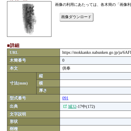
画像の利用にあたっては、各木簡の「画像利
画像ダウンロード
■詳細
URL
https://mokkanko.nabunken.go.jp/ja/6A
木簡番号
0
本文
供奉
縦
寸法(mm)
横
厚さ
型式番号
091
出典
城32
-17中(172)
文字説明
形状
樹種