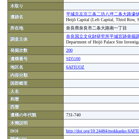
木取り
平城京左京三条二坊八坪二条大路濠状
遺跡名
Heijō Capital (Left Capital, Third Row,
所在地
奈良県奈良市二条大路南一丁目
奈良国立文化財研究所平城宮跡発掘
調査主体
Department of Heijō Palace Site Investiga
発掘次数
200
遺構番号
SD5100
地区名
6AFIUOZ
内容分類
国郡郷里
人名
和暦
西暦
遺構の年代観
731-740
木簡説明
DOI
http://doi.org/10.24484/mokkanko.6A