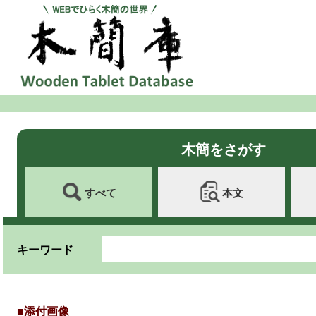
木簡をさがす
すべて
本文
キーワード
■添付画像