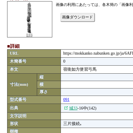
画像の利用にあたっては、各木簡の「画像利
画像ダウンロード
■詳細
URL
https://mokkanko.nabunken.go.jp/ja/6
木簡番号
0
本文
宿衛如方便習弓馬
縦
寸法(mm)
横
厚さ
型式番号
091
出典
城33
-16中(142)
文字説明
形状
三片接続｡
樹種