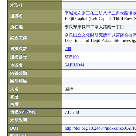
木取り
平城京左京三条二坊八坪二条大路濠状
遺跡名
Heijō Capital (Left Capital, Third Row,
所在地
奈良県奈良市二条大路南一丁目
奈良国立文化財研究所平城宮跡発掘
調査主体
Department of Heijō Palace Site Investiga
発掘次数
200
遺構番号
SD5100
地区名
6AFIUO44
内容分類
国郡郷里
人名
国持
和暦
西暦
遺構の年代観
731-740
木簡説明
DOI
http://doi.org/10.24484/mokkanko.6AF