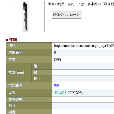
画像の利用にあたっては、各木簡の「画像利
画像ダウンロード
■詳細
URL
https://mokkanko.nabunken.go.jp/ja/6
木簡番号
0
本文
国持
縦
寸法(mm)
横
厚さ
型式番号
091
出典
城33
-20下(303)
文字説明
形状
樹種