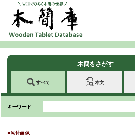
木簡をさがす
すべて
本文
キーワード
■添付画像