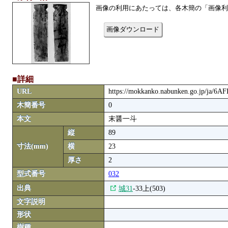
画像の利用にあたっては、各木簡の「画像利
画像ダウンロード
■詳細
URL
https://mokkanko.nabunken.go.jp/ja/6
木簡番号
0
本文
末醤一斗
縦
89
寸法(mm)
横
23
厚さ
2
型式番号
032
出典
城31
-33上(503)
文字説明
形状
樹種