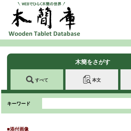
木簡をさがす
すべて
本文
キーワード
■添付画像