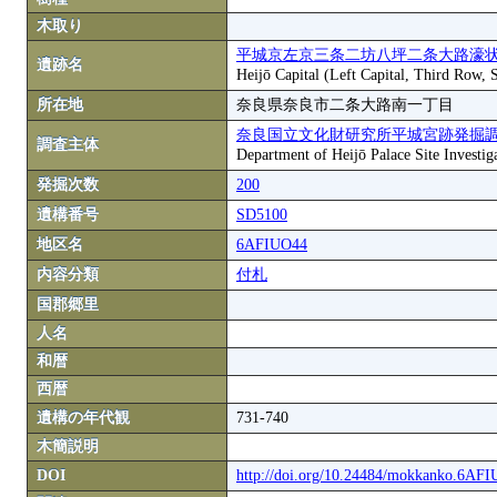
木取り
平城京左京三条二坊八坪二条大路濠状
遺跡名
Heijō Capital (Left Capital, Third Row,
所在地
奈良県奈良市二条大路南一丁目
奈良国立文化財研究所平城宮跡発掘
調査主体
Department of Heijō Palace Site Investiga
発掘次数
200
遺構番号
SD5100
地区名
6AFIUO44
内容分類
付札
国郡郷里
人名
和暦
西暦
遺構の年代観
731-740
木簡説明
DOI
http://doi.org/10.24484/mokkanko.6AF