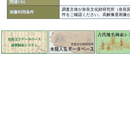
関連URL
調査主体が奈良文化財研究所（奈良
画像利用条件
件をご確認ください。高解像度画像がColbase