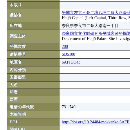
木取り
平城京左京三条二坊八坪二条大路濠状
遺跡名
Heijō Capital (Left Capital, Third Row,
所在地
奈良県奈良市二条大路南一丁目
奈良国立文化財研究所平城宮跡発掘
調査主体
Department of Heijō Palace Site Investiga
発掘次数
200
遺構番号
SD5100
地区名
6AFIUO43
内容分類
国郡郷里
人名
和暦
西暦
遺構の年代観
731-740
木簡説明
DOI
http://doi.org/10.24484/mokkanko.6AF
関連URL