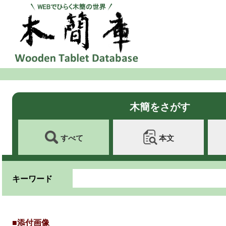
木簡をさがす
すべて
本文
キーワード
■添付画像