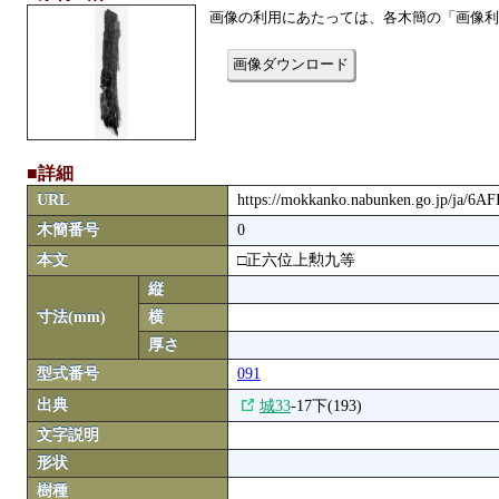
画像の利用にあたっては、各木簡の「画像利
画像ダウンロード
■詳細
URL
https://mokkanko.nabunken.go.jp/ja/6
木簡番号
0
本文
□正六位上勲九等
縦
寸法(mm)
横
厚さ
型式番号
091
出典
城33
-17下(193)
文字説明
形状
樹種