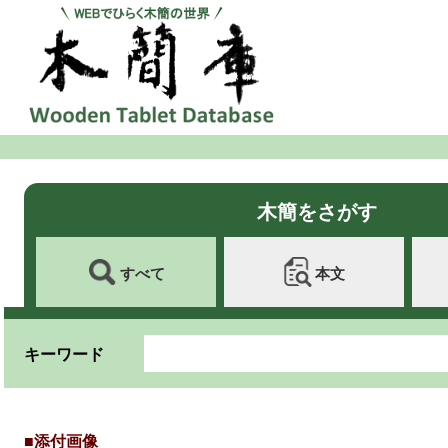
木簡をさがす
すべて
本文
キーワード
■添付画像