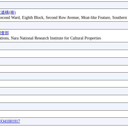
遺構(南)
 Second Ward, Eighth Block, Second Row Avenue, Moat-like Feature, Southern
調査部
tions, Nara National Research Institute for Cultural Properties
IUO41001917