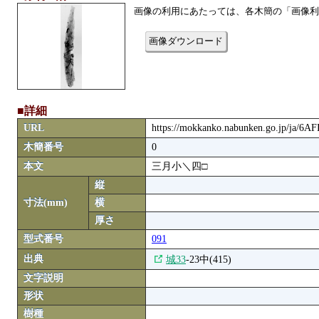
画像の利用にあたっては、各木簡の「画像利
画像ダウンロード
■詳細
URL
https://mokkanko.nabunken.go.jp/ja/6
木簡番号
0
本文
三月小＼四□
縦
寸法(mm)
横
厚さ
型式番号
091
出典
城33
-23中(415)
文字説明
形状
樹種