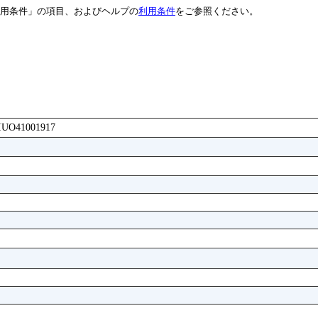
用条件」の項目、およびヘルプの
利用条件
をご参照ください。
AFIUO41001917