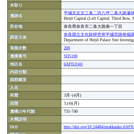
木取り
平城京左京三条二坊八坪二条大路濠状
遺跡名
Heijō Capital (Left Capital, Third Row,
所在地
奈良県奈良市二条大路南一丁目
奈良国立文化財研究所平城宮跡発掘
調査主体
Department of Heijō Palace Site Investiga
発掘次数
200
遺構番号
SD5100
地区名
6AFIUO41
内容分類
国郡郷里
人名
和暦
3月･(4月)
西暦
3;(4)(月)
遺構の年代観
731-740
木簡説明
DOI
http://doi.org/10.24484/mokkanko.6AF