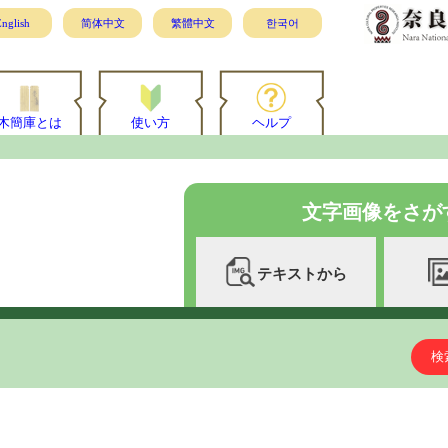
nglish
简体中文
繁體中文
한국어
木簡庫とは
使い方
ヘルプ
文字画像をさが
テキストから
検