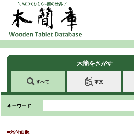
木簡をさがす
すべて
本文
キーワード
■添付画像