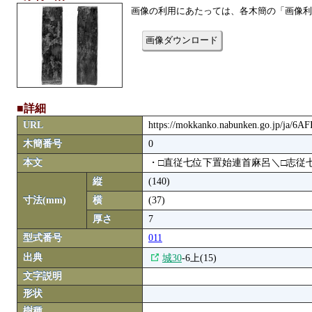
画像の利用にあたっては、各木簡の「画像利
画像ダウンロード
■詳細
URL
https://mokkanko.nabunken.go.jp/ja/6
木簡番号
0
本文
・□直従七位下置始連首麻呂＼□志従
縦
(140)
寸法(mm)
横
(37)
厚さ
7
型式番号
011
出典
城30
-6上(15)
文字説明
形状
樹種