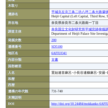
木取り
平城京左京三条二坊八坪二条大路濠状
遺跡名
Heijō Capital (Left Capital, Third Row,
所在地
奈良県奈良市二条大路南一丁目
奈良国立文化財研究所平城宮跡発掘
調査主体
Department of Heijō Palace Site Investiga
発掘次数
200
遺構番号
SD5100
地区名
6AFIUO41
内容分類
文書
国郡郷里
人名
置始連首麻呂･小長谷連糠麻呂･安曇･
和暦
西暦
遺構の年代観
731-740
木簡説明
DOI
http://doi.org/10.24484/mokkanko.6AF