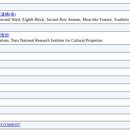
遺構(南)
 Second Ward, Eighth Block, Second Row Avenue, Moat-like Feature, Southern
調査部
tions, Nara National Research Institute for Cultural Properties
IUO33000107