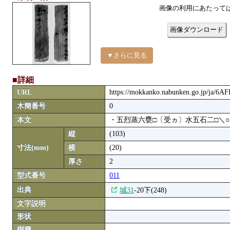
画像の利用にあたって
画像ダウンロード
▼さらに見る
■詳細
URL
https://mokkanko.nabunken.go.jp/ja/6
木簡番号
0
本文
・五烈蒸六甕□〔受ヵ〕水五石二□＼
縦
(103)
寸法(mm)
横
(20)
厚さ
2
型式番号
011
出典
城31
-20下(248)
文字説明
形状
樹種