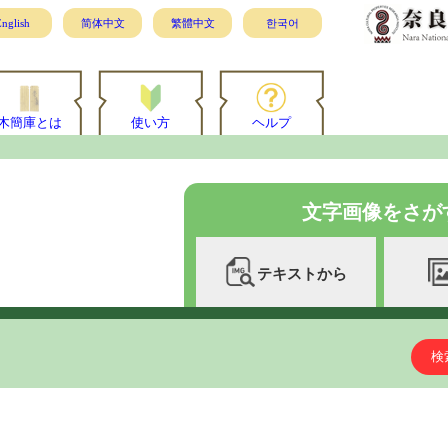
nglish
简体中文
繁體中文
한국어
木簡庫とは
使い方
ヘルプ
文字画像をさが
テキストから
検