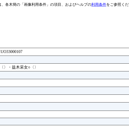
は、各木簡の「画像利用条件」の項目、およびヘルプの
利用条件
をご参照くだ
AFIUO33000107
○〈〉・益木采女○〈〉