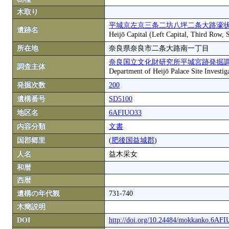
木取り
平城京左京三条二坊八坪二条大路濠状
遺跡名
Heijō Capital (Left Capital, Third Row,
所在地
奈良県奈良市二条大路南一丁目
奈良国立文化財研究所平城宮跡発掘
調査主体
Department of Heijō Palace Site Investiga
発掘次数
200
遺構番号
SD5100
地区名
6AFIUO33
内容分類
文書
国郡郷里
(
肥後国益城郡
)
人名
益木采女
和暦
西暦
遺構の年代観
731-740
木簡説明
DOI
http://doi.org/10.24484/mokkanko.6AF