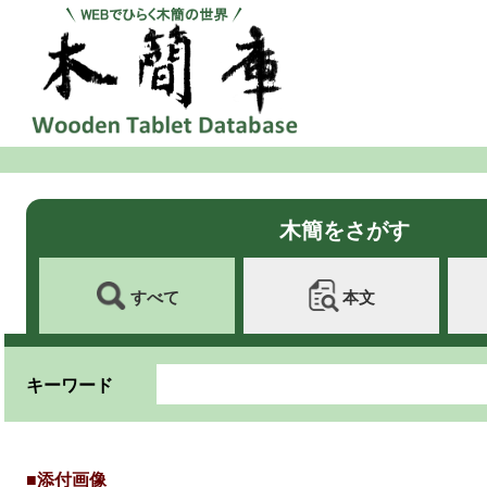
木簡をさがす
すべて
本文
キーワード
■添付画像