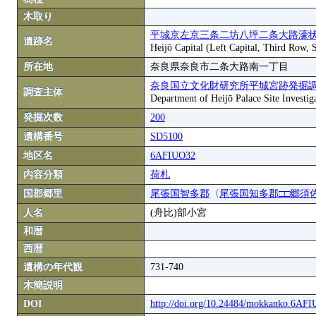
木取り
平城京左京三条二坊八坪二条大路濠状
遺跡名
Heijō Capital (Left Capital, Third Row,
所在地
奈良県奈良市二条大路南一丁目
奈良国立文化財研究所平城宮跡発掘
調査主体
Department of Heijō Palace Site Investiga
発掘次数
200
遺構番号
SD5100
地区名
6AFIUO32
内容分類
荷札
国郡郷里
尾張国智多郡
〈
尾張国知多郡□□郷須
人名
(舟比)部小宮
和暦
西暦
遺構の年代観
731-740
木簡説明
DOI
http://doi.org/10.24484/mokkanko.6AF