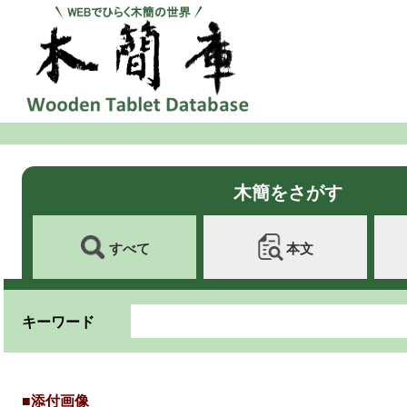
木簡をさがす
すべて
本文
キーワード
■添付画像