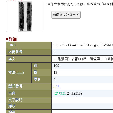
画像の利用にあたっては、各木簡の「画像利
画像ダウンロード
■詳細
URL
https://mokkanko.nabunken.go.jp/ja/6
木簡番号
0
本文
・尾張国知多郡□□郷・須佐里□□〔舟
縦
109
寸法(mm)
横
19
厚さ
4
型式番号
031
出典
城31
-24上(318)
文字説明
形状
樹種