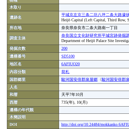
樹種
木取り
平城京左京三条二坊八坪二条大路濠状
遺跡名
Heijō Capital (Left Capital, Third Row,
所在地
奈良県奈良市二条大路南一丁目
奈良国立文化財研究所平城宮跡発掘
調査主体
Department of Heijō Palace Site Investiga
発掘次数
200
遺構番号
SD5100
地区名
6AFIUO20
内容分類
荷札
国郡郷里
駿河国安倍郡泉屋郷
〈
駿河国安倍郡
人名
和暦
天平7年10月
西暦
735(年), 10(月)
遺構の年代観
木簡説明
DOI
http://doi.org/10.24484/mokkanko.6AF