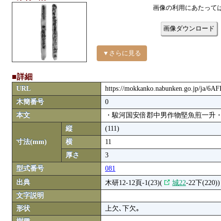
画像の利用にあたって
画像ダウンロード
▼さらに見る
■詳細
URL
https://mokkanko.nabunken.go.jp/ja/6
木簡番号
0
本文
・駿河国安倍郡中男作物堅魚煎一升・
縦
(111)
寸法(mm)
横
11
厚さ
3
型式番号
081
出典
木研12-12頁-1(23)(
城22
-22下(220))
文字説明
形状
上欠､下欠｡