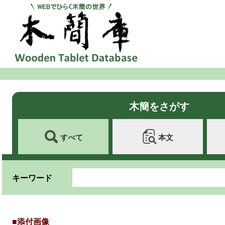
木簡をさがす
すべて
本文
キーワード
■添付画像