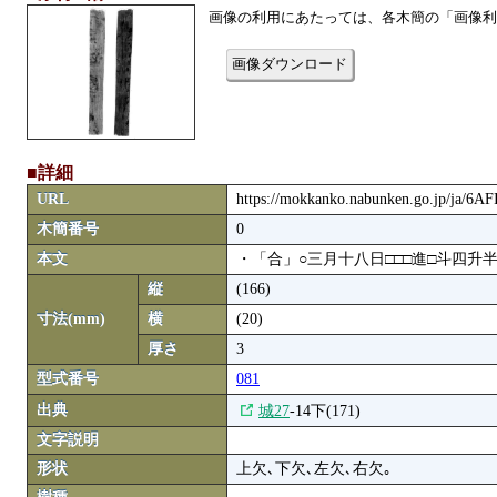
画像の利用にあたっては、各木簡の「画像利
画像ダウンロード
■詳細
URL
https://mokkanko.nabunken.go.jp/ja/6A
木簡番号
0
本文
・「合」○三月十八日□□□進□斗四升
縦
(166)
寸法(mm)
横
(20)
厚さ
3
型式番号
081
出典
城27
-14下(171)
文字説明
形状
上欠､下欠､左欠､右欠｡