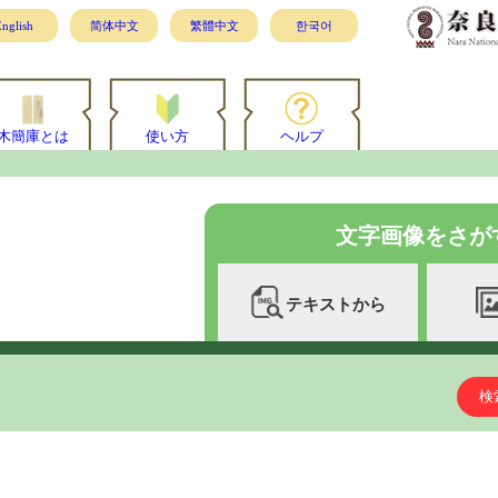
nglish
简体中文
繁體中文
한국어
木簡庫とは
使い方
ヘルプ
文字画像をさが
テキストから
検