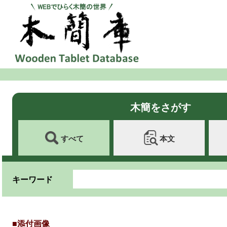
木簡をさがす
すべて
本文
キーワード
■添付画像