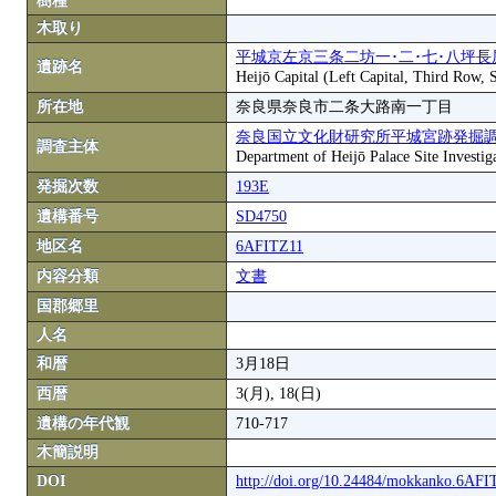
樹種
木取り
平城京左京三条二坊一･二･七･八坪長
遺跡名
Heijō Capital (Left Capital, Third Row,
所在地
奈良県奈良市二条大路南一丁目
奈良国立文化財研究所平城宮跡発掘
調査主体
Department of Heijō Palace Site Investiga
発掘次数
193E
遺構番号
SD4750
地区名
6AFITZ11
内容分類
文書
国郡郷里
人名
和暦
3月18日
西暦
3(月), 18(日)
遺構の年代観
710-717
木簡説明
DOI
http://doi.org/10.24484/mokkanko.6AF