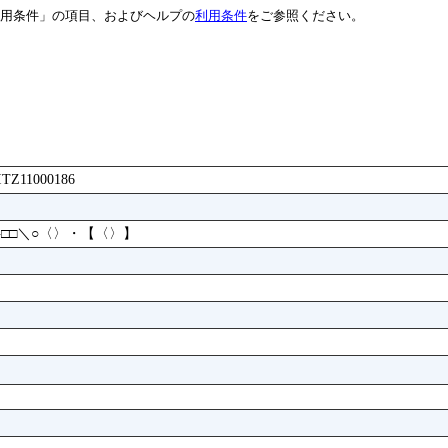
用条件」の項目、およびヘルプの
利用条件
をご参照ください。
FITZ11000186
半□□＼○〈〉・【〈〉】