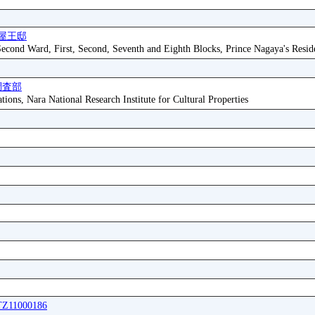
屋王邸
 Second Ward, First, Second, Seventh and Eighth Blocks, Prince Nagaya's Resid
調査部
tions, Nara National Research Institute for Cultural Properties
ITZ11000186