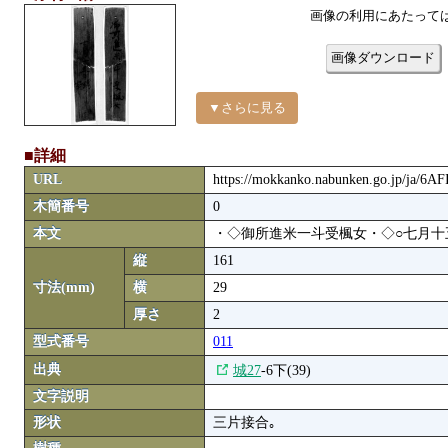
画像の利用にあたって
画像ダウンロード
▼さらに見る
■詳細
URL
https://mokkanko.nabunken.go.jp/ja/6A
木簡番号
0
本文
・◇御所進米一斗受楓女・◇○七月十
縦
161
寸法(mm)
横
29
厚さ
2
型式番号
011
出典
城27
-6下(39)
文字説明
形状
三片接合｡