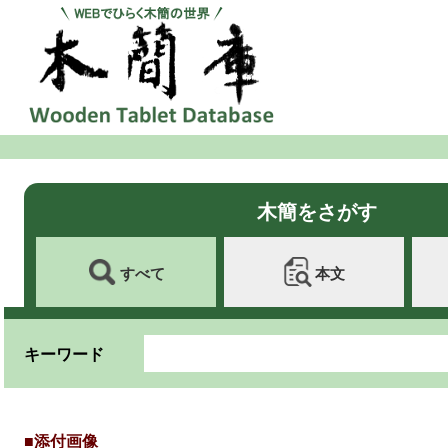
木簡をさがす
すべて
本文
キーワード
■添付画像