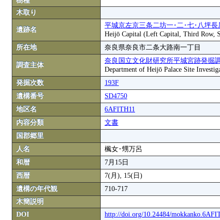
樹種
木取り
平城京左京三条二坊一･二･七･八坪長
遺跡名
Heijō Capital (Left Capital, Third Row,
所在地
奈良県奈良市二条大路南一丁目
奈良国立文化財研究所平城宮跡発掘
調査主体
Department of Heijō Palace Site Investiga
発掘次数
193F
遺構番号
SD4750
地区名
6AFITH11
内容分類
文書
国郡郷里
人名
楓女･甥万呂
和暦
7月15日
西暦
7(月), 15(日)
遺構の年代観
710-717
木簡説明
DOI
http://doi.org/10.24484/mokkanko.6AF