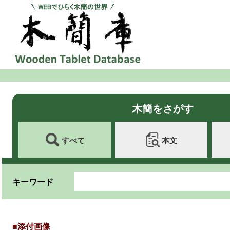
木簡をさがす
すべて
本文
キーワード
■添付画像