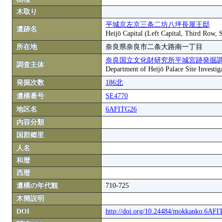
木取り
平城京左京三条二坊八坪長屋王邸
遺跡名
Heijō Capital (Left Capital, Third Row,
所在地
奈良県奈良市二条大路南一丁目
奈良国立文化財研究所平城宮跡発掘
調査主体
Department of Heijō Palace Site Investiga
発掘次数
186北
遺構番号
SE4770
地区名
6AFITG26
内容分類
国郡郷里
人名
和暦
西暦
遺構の年代観
710-725
木簡説明
DOI
http://doi.org/10.24484/mokkanko.6AF