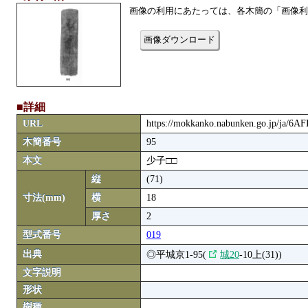
画像の利用にあたっては、各木簡の「画像利
画像ダウンロード
■詳細
URL
https://mokkanko.nabunken.go.jp/ja/6
木簡番号
95
本文
少子□□
縦
(71)
寸法(mm)
横
18
厚さ
2
型式番号
019
出典
◎平城京1-95(
城20
-10上(31))
文字説明
形状
樹種