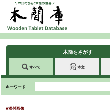
木簡をさがす
すべて
本文
キーワード
■添付画像