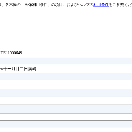
は、各木簡の「画像利用条件」の項目、およびヘルプの
利用条件
をご参照くだ
FITE11000649
○十一月廿二日廣嶋