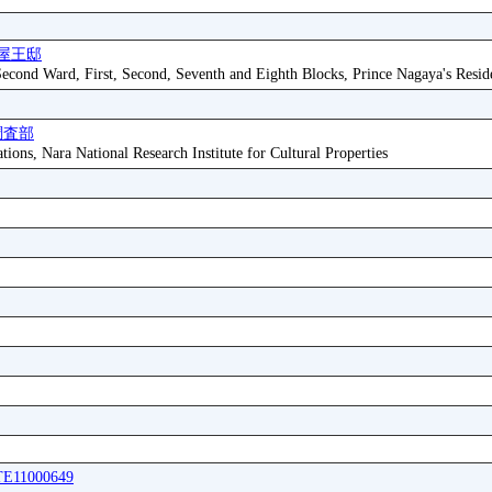
屋王邸
 Second Ward, First, Second, Seventh and Eighth Blocks, Prince Nagaya's Resid
調査部
tions, Nara National Research Institute for Cultural Properties
ITE11000649