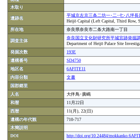
木取り
平城京左京三条二坊一･二･七･八坪長
遺跡名
Heijō Capital (Left Capital, Third Row,
所在地
奈良県奈良市二条大路南一丁目
奈良国立文化財研究所平城宮跡発掘
調査主体
Department of Heijō Palace Site Investiga
発掘次数
193E
遺構番号
SD4750
地区名
6AFITE11
内容分類
文書
国郡郷里
人名
大伴鳥･廣嶋
和暦
11月22日
西暦
11(月), 22(日)
遺構の年代観
710-717
木簡説明
DOI
http://doi.org/10.24484/mokkanko.6AF