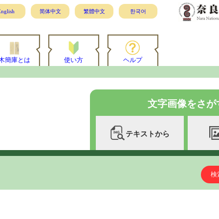
nglish
简体中文
繁體中文
한국어
木簡庫とは
使い方
ヘルプ
文字画像をさが
テキストから
検