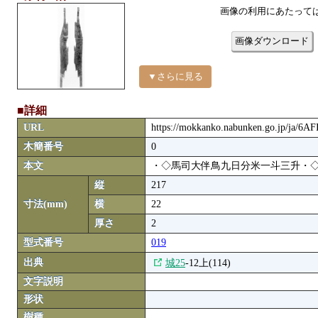
画像の利用にあたって
画像ダウンロード
▼さらに見る
■詳細
URL
https://mokkanko.nabunken.go.jp/ja/6A
木簡番号
0
本文
・◇馬司大伴鳥九日分米一斗三升・◇
縦
217
寸法(mm)
横
22
厚さ
2
型式番号
019
出典
城25
-12上(114)
文字説明
形状
樹種