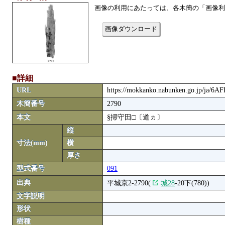
画像の利用にあたっては、各木簡の「画像利
画像ダウンロード
■詳細
URL
https://mokkanko.nabunken.go.jp/ja/6A
木簡番号
2790
本文
§掃守田□〔道ヵ〕
縦
寸法(mm)
横
厚さ
型式番号
091
出典
平城京2-2790(
城28
-20下(780))
文字説明
形状
樹種