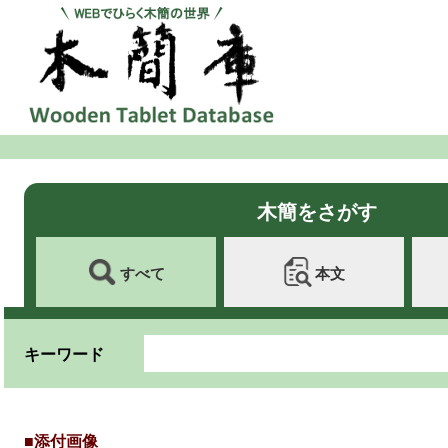
木簡をさがす
すべて
本文
キーワード
■添付画像