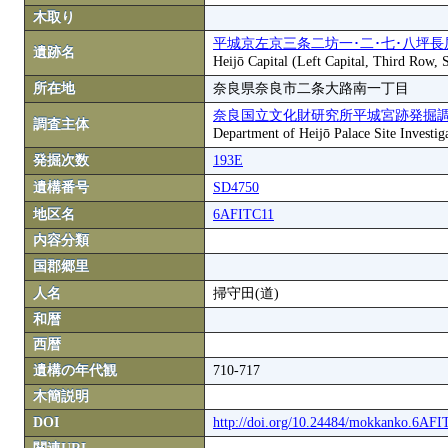
木取り
平城京左京三条二坊一･二･七･八坪長
遺跡名
Heijō Capital (Left Capital, Third Row,
所在地
奈良県奈良市二条大路南一丁目
奈良国立文化財研究所平城宮跡発掘
調査主体
Department of Heijō Palace Site Investiga
発掘次数
193E
遺構番号
SD4750
地区名
6AFITC11
内容分類
国郡郷里
人名
掃守田(道)
和暦
西暦
遺構の年代観
710-717
木簡説明
DOI
http://doi.org/10.24484/mokkanko.6AF