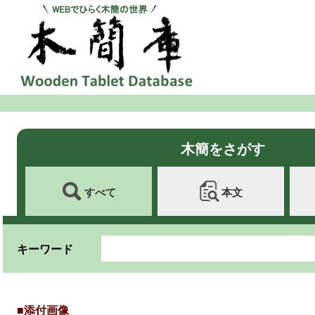
木簡をさがす
すべて
本文
キーワード
■添付画像