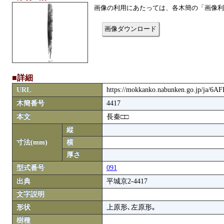
画像の利用にあたっては、各木簡の「画像利
画像ダウンロード
■詳細
URL
https://mokkanko.nabunken.go.jp/ja/6A
木簡番号
4417
本文
長秦□□
縦
寸法(mm)
横
厚さ
型式番号
091
出典
平城京2-4417
文字説明
形状
上原形､左原形｡
樹種