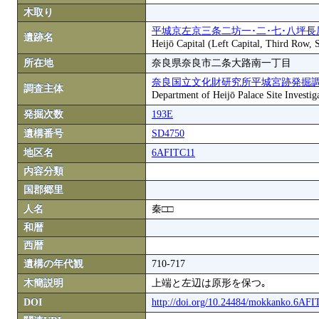
木取り
平城京左京三条二坊一･二･七･八坪長
遺跡名
Heijō Capital (Left Capital, Third Row,
所在地
奈良県奈良市二条大路南一丁目
奈良国立文化財研究所平城宮跡発掘
調査主体
Department of Heijō Palace Site Investiga
発掘次数
193E
遺構番号
SD4750
地区名
6AFITC11
内容分類
国郡郷里
人名
秦□□
和暦
西暦
遺構の年代観
710-717
木簡説明
上端と左辺は原形を保つ｡
DOI
http://doi.org/10.24484/mokkanko.6AF