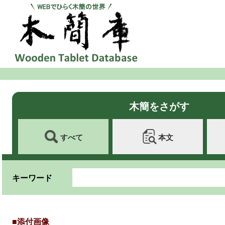
木簡をさがす
すべて
本文
キーワード
■添付画像