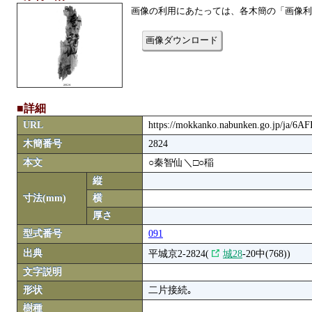
画像の利用にあたっては、各木簡の「画像利
画像ダウンロード
■詳細
URL
https://mokkanko.nabunken.go.jp/ja/6A
木簡番号
2824
本文
○秦智仙＼□○稲
縦
寸法(mm)
横
厚さ
型式番号
091
出典
平城京2-2824(
城28
-20中(768))
文字説明
形状
二片接続｡
樹種