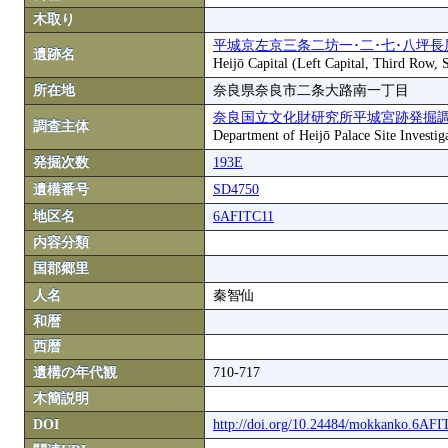
木取り
平城京左京三条二坊一･二･七･八坪長
遺跡名
Heijō Capital (Left Capital, Third Row,
所在地
奈良県奈良市二条大路南一丁目
奈良国立文化財研究所平城宮跡発掘
調査主体
Department of Heijō Palace Site Investiga
発掘次数
193E
遺構番号
SD4750
地区名
6AFITC11
内容分類
国郡郷里
人名
秦智仙
和暦
西暦
遺構の年代観
710-717
木簡説明
DOI
http://doi.org/10.24484/mokkanko.6AF