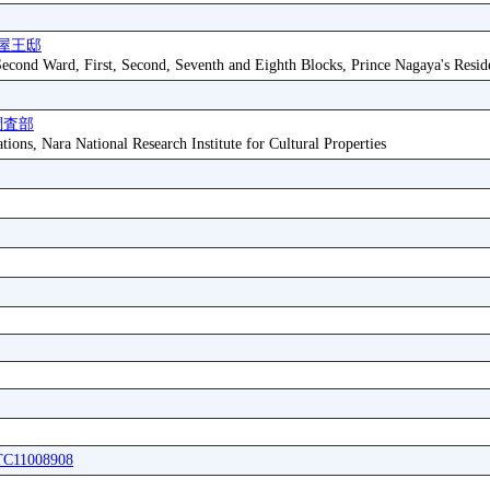
屋王邸
 Second Ward, First, Second, Seventh and Eighth Blocks, Prince Nagaya's Resid
調査部
tions, Nara National Research Institute for Cultural Properties
ITC11008908