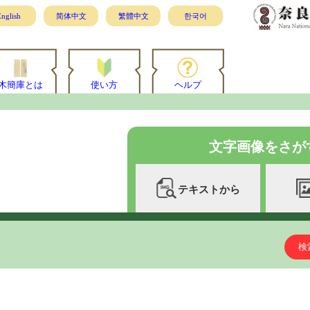
nglish
简体中文
繁體中文
한국어
木簡庫とは
使い方
ヘルプ
文字画像をさが
テキストから
検