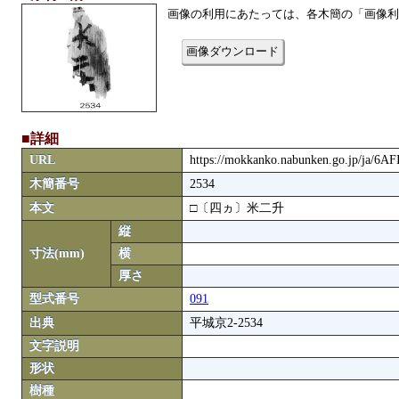
画像の利用にあたっては、各木簡の「画像利
画像ダウンロード
■詳細
URL
https://mokkanko.nabunken.go.jp/ja/6A
木簡番号
2534
本文
□〔四ヵ〕米二升
縦
寸法(mm)
横
厚さ
型式番号
091
出典
平城京2-2534
文字説明
形状
樹種