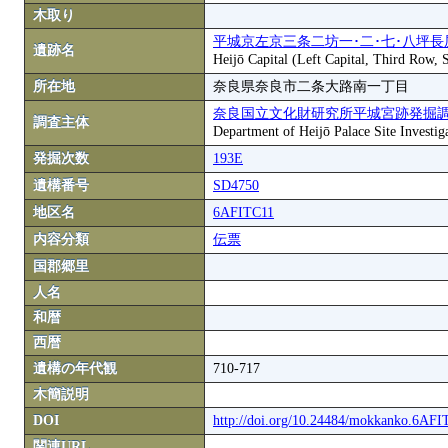
木取り
平城京左京三条二坊一･二･七･八坪長
遺跡名
Heijō Capital (Left Capital, Third Row,
所在地
奈良県奈良市二条大路南一丁目
奈良国立文化財研究所平城宮跡発掘
調査主体
Department of Heijō Palace Site Investiga
発掘次数
193E
遺構番号
SD4750
地区名
6AFITC11
内容分類
伝票
国郡郷里
人名
和暦
西暦
遺構の年代観
710-717
木簡説明
DOI
http://doi.org/10.24484/mokkanko.6AF
関連URL