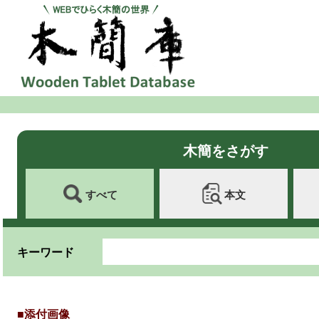
木簡をさがす
すべて
本文
キーワード
■添付画像