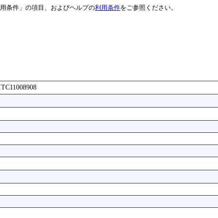
用条件」の項目、およびヘルプの
利用条件
をご参照ください。
FITC11008908