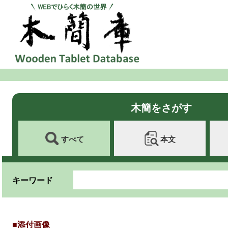
木簡をさがす
すべて
本文
キーワード
■添付画像