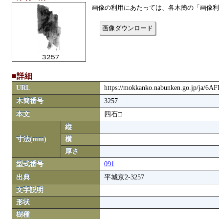
画像の利用にあたっては、各木簡の「画像利
画像ダウンロード
■詳細
URL
https://mokkanko.nabunken.go.jp/ja/6A
木簡番号
3257
本文
四石□
縦
寸法(mm)
横
厚さ
型式番号
091
出典
平城京2-3257
文字説明
形状
樹種