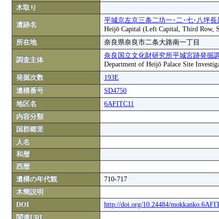
木取り
平城京左京三条二坊一･二･七･八坪長
遺跡名
Heijō Capital (Left Capital, Third Row,
所在地
奈良県奈良市二条大路南一丁目
奈良国立文化財研究所平城宮跡発掘
調査主体
Department of Heijō Palace Site Investiga
発掘次数
193E
遺構番号
SD4750
地区名
6AFITC11
内容分類
国郡郷里
人名
和暦
西暦
遺構の年代観
710-717
木簡説明
DOI
http://doi.org/10.24484/mokkanko.6AF
関連URL